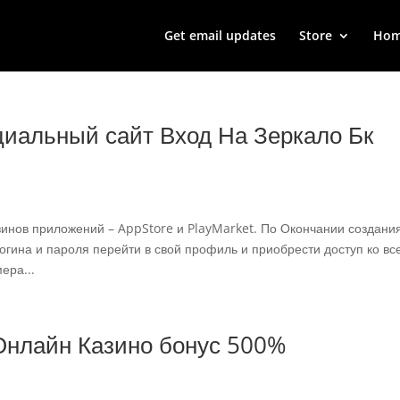
Get email updates
Store
Ho
иальный сайт Вход На Зеркало Бк
зинов приложений – AppStore и PlayMarket. По Окончании создани
огина и пароля перейти в свой профиль и приобрести доступ ко вс
ера...
Онлайн Казино бонус 500%