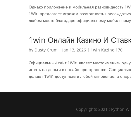
Однако приложение и мобильная разновидность 1Win
1Win предлагает игрокам возможность наслаждаться
любом месте благодаря официальному мобильному 
1win Онлайн Казино И Став
by
Dusty Crum
|
Jan 13, 2026
|
1win Kazino 170
Официальный сайт 1Win являет местоимение- одну 
играть на деньги в онлайн пространстве. Специал
делают 1win доступным в любой мгновение, а опера
Copyrights 2021 : Python W