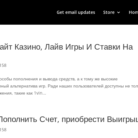
Get email updates
Store
Ho
йт Казино, Лайв Игры И Ставки На
158
собы пополнения и вывода средств, а к тому же высокие
ный альтернатива игр. Ради наших пользователей доступны не тол
ния, такие как 1vin...
, Пополнить Счет, приобрести Выигр
158