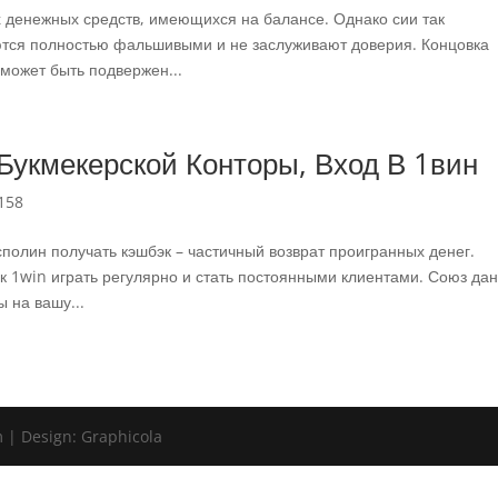
 денежных средств, имеющихся на балансе. Однако сии так
тся полностью фальшивыми и не заслуживают доверия. Концовка
 может быть подвержен...
укмекерской Конторы, Вход В 1вин
158
олин получать кэшбэк – частичный возврат проигранных денег.
к 1win играть регулярно и стать постоянными клиентами. Союз да
 на вашу...
 | Design: Graphicola