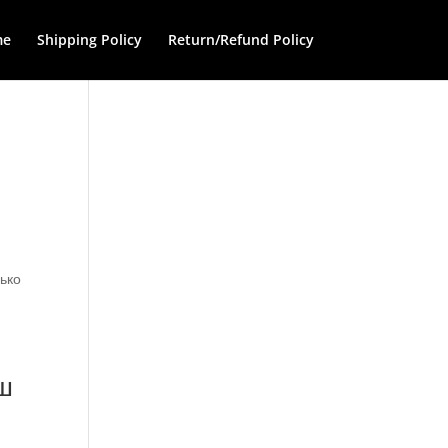
me
Shipping Policy
Return/Refund Policy
ько
ыш