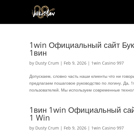
1win Официальный сайт Бук
1вин
by
Dusty Crum
|
Feb 9, 2026
|
1win Casino 997
Допускаем, словно часть наши клиенты что ни говор
предлагаем пошаговое руководство по логину. Да, 
пользователей. Мы используем современные техноло
1вин 1win Официальный сайт
1 Win
by
Dusty Crum
|
Feb 9, 2026
|
1win Casino 997