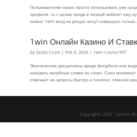
Пользователям нужно просто использовать уже суще
профиля, то с целью входа в личный кабинет ему нуж
казино 1win вход на ресурс могут совершать только..
1win Онлайн Казино И Став
by
Dusty Crum
|
Feb 9, 2026
|
1win Casino 997
Экзотические дисциплины вроде флорбола или водн
находить валуйные ставки на спорт. Союз возникнут
отвечают на запросы быстро и понятно, помогая реш
Copyrights 2021 : Python W