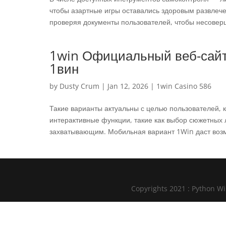
чтобы азартные игры оставались здоровым развле
проверяя документы пользователей, чтобы несовер
1win Официальный веб-сайт
1вин
by
Dusty Crum
|
Jan 12, 2026
|
1win Casino 586
Такие варианты актуальны с целью пользователей, к
интерактивные функции, такие как выбор сюжетных 
захватывающим. Мобильная вариант 1Win͏ даст возм
Copyrights 2021 : Python W