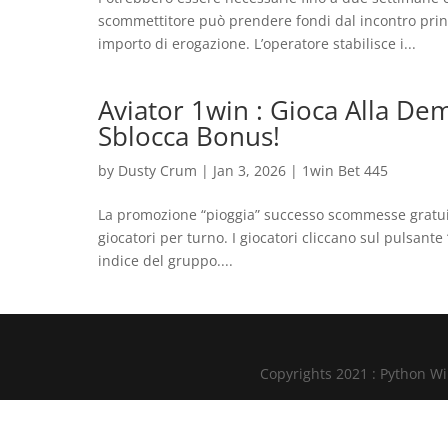
scommettitore può prendere fondi dal incontro pri
importo di erogazione. L’operatore stabilisce i...
Aviator 1win ️: Gioca Alla De
Sblocca Bonus!
by
Dusty Crum
|
Jan 3, 2026
|
1win Bet 445
La promozione “pioggia” successo scommesse gratuit
giocatori per turno. I giocatori cliccano sul pulsante
indice del gruppo....
Copyrights 2021 : Python W