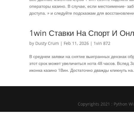
операторы казино. В случае, если местоимение- за
доступа. » и следуйте подсказкам для восстановлени
1win Ставки На Спорт И Он
by
Dusty Crum
|
Feb 11, 2026
|
1vin 872
В среднем заявки на снятие выигранных дензнак об
этот срок может увеличиться нота 48 часов. Вслед 
иконка казино 1Вин. Достаточно дважды кликнуть на.
Copyrights 2021 : Python W