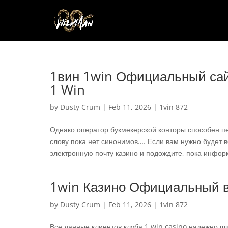
1вин 1win Официальный сайт
1 Win
by
Dusty Crum
|
Feb 11, 2026
|
1vin 872
Однако оператор букмекерской конторы способен п
слову пока нет синонимов…. Если вам нужно будет 
электронную почту казино и подождите, пока информ
1win Казино Официальный в
by
Dusty Crum
|
Feb 11, 2026
|
1vin 872
Все данные клиентов клуба 1 win casino надежно ш