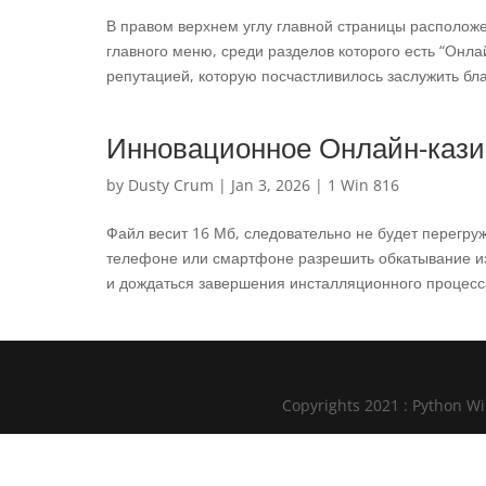
В правом верхнем углу главной страницы расположе
главного меню, среди разделов которого есть “Онл
репутацией, которую посчастливилось заслужить бла
Инновационное Онлайн-кази
by
Dusty Crum
|
Jan 3, 2026
|
1 Win 816
Файл весит 16 Мб, следовательно не будет перегруж
телефоне или смартфоне разрешить обкатывание изо
и дождаться завершения инсталляционного процесса
Copyrights 2021 : Python W