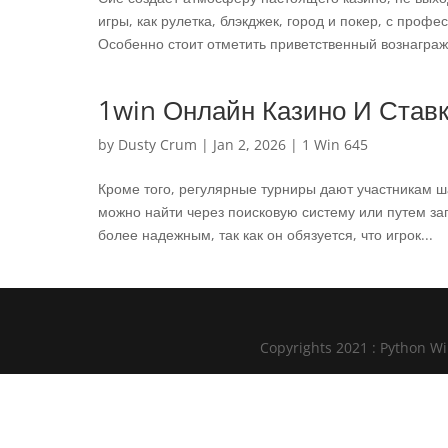
игры, как рулетка, блэкджек, город и покер, с про
Особенно стоит отметить приветственный вознагражд
1win Онлайн Казино И Став
by
Dusty Crum
|
Jan 2, 2026
|
1 Win 645
Кроме того, регулярные турниры дают участникам ш
можно найти через поисковую систему или путем за
более надежным, так как он обязуется, что игрок...
Copyrights 2021 : Python W