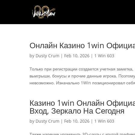
Онлайн Казино 1win Официа
by
Dusty Crum
|
Feb 10, 2026
|
1 Win 603
Только при регистрации создается учетная заметка
выигрыши, бонусы и прочие данные игрока. Поэтому,
невозможно. Изначально 1Win позиционировал себя 
Казино 1win Онлайн Официа
Вход, Зеркало На Сегодня
by
Dusty Crum
|
Feb 10, 2026
|
1 Win 603
Так͏же наречие у͏помянуть 3D-слоты͏ с крутой графи