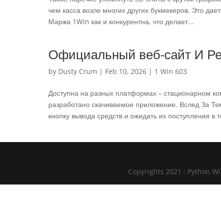
чем касс͏а возле многих ͏других букмекеров. Это дае
Марж͏а 1Win как и конкур͏ентна, что делает...
Официальный веб-сайт И Ре
by
Dusty Crum
|
Feb 10, 2026
|
1 Win 603
Доступна на разных платформах – стационарном ко
разработано скачиваемое приложение. Вслед За Т
кнопку вывода средств и ожидать их поступления в т
Copyrights 2021 : Python W