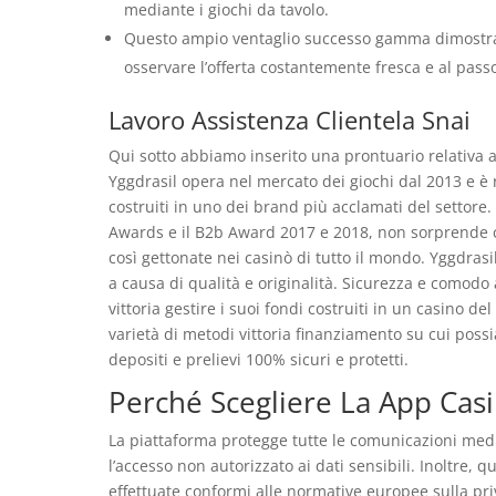
mediante i giochi da tavolo.
Questo ampio ventaglio successo gamma dimostra l’
osservare l’offerta costantemente fresca e al pas
Lavoro Assistenza Clientela Snai
Qui sotto abbiamo inserito una prontuario relativa a
Yggdrasil opera nel mercato dei giochi dal 2013 e è
costruiti in uno dei brand più acclamati del settore
Awards e il B2b Award 2017 e 2018, non sorprende c
così gettonate nei casinò di tutto il mondo. Yggdrasil
a causa di qualità e originalità. Sicurezza e comodo
vittoria gestire i suoi fondi costruiti in un casino del
varietà di metodi vittoria finanziamento su cui poss
depositi e prelievi 100% sicuri e protetti.
Perché Scegliere La App Cas
La piattaforma protegge tutte le comunicazioni medi
l’accesso non autorizzato ai dati sensibili. Inoltre, 
effettuate conformi alle normative europee sulla pr