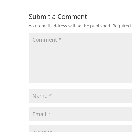
Submit a Comment
Your email address will not be published.
Required 