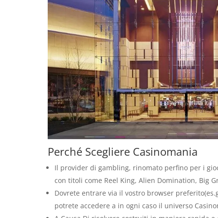
Perché Scegliere Casinomania
Il provider di gambling, rinomato perfino per i gioc
con titoli come Reel King, Alien Domination, Big G
Dovrete entrare via il vostro browser preferito(es.g
potrete accedere a in ogni caso il universo Casin