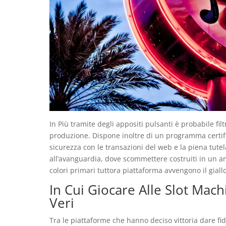
In Più tramite degli appositi pulsanti è probabile fi
produzione. Dispone inoltre di un programma certific
sicurezza con le transazioni del web e la piena tutel
all’avanguardia, dove scommettere costruiti in un am
colori primari tuttora piattaforma avvengono il giallo, 
In Cui Giocare Alle Slot Ma
Veri
Tra le piattaforme che hanno deciso vittoria dare fi