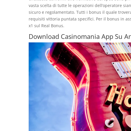
vasta scelta di tutte le operazioni dell’operatore s
sicuro e regolamentato. Tutti i bonus il quale trove
requisiti vittoria puntata specifici. Per il bonus in 
x1 sul Real Bonus.
Download Casinomania App Su An