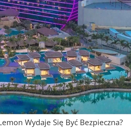
Lemon Wydaje Się Być Bezpieczna?