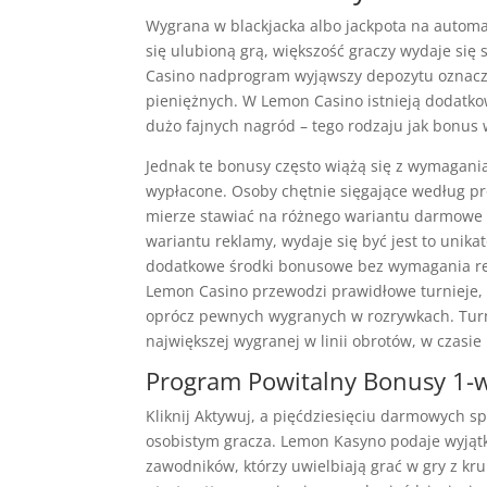
Wygrana w blackjacka albo jackpota na automac
się ulubioną grą, większość graczy wydaje si
Casino nadprogram wyjąwszy depozytu oznacz
pieniężnych. W Lemon Casino istnieją dodatkow
dużo fajnych nagród – tego rodzaju jak bonus
Jednak te bonusy często wiążą się z wymagani
wypłacone. Osoby chętnie sięgające według pr
mierze stawiać na różnego wariantu darmowe 
wariantu reklamy, wydaje się być jest to unik
dodatkowe środki bonusowe bez wymagania rea
Lemon Casino przewodzi prawidłowe turnieje,
oprócz pewnych wygranych w rozrywkach. Turnie
największej wygranej w linii obrotów, w czas
Program Powitalny Bonusy 1-ws
Kliknij Aktywuj, a pięćdziesięciu darmowych 
osobistym gracza. Lemon Kasyno podaje wyją
zawodników, którzy uwielbiają grać w gry z k