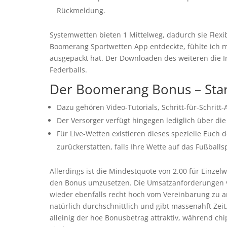
Rückmeldung.
Systemwetten bieten 1 Mittelweg, dadurch sie Flexi
Boomerang Sportwetten App entdeckte, fühlte ich m
ausgepackt hat. Der Downloaden des weiteren die I
Federballs.
Der Boomerang Bonus – Star
Dazu gehören Video-Tutorials, Schritt-für-Schritt
Der Versorger verfügt hingegen lediglich über die 
Für Live-Wetten existieren dieses spezielle Euch
zurückerstatten, falls Ihre Wette auf das Fußballsp
Allerdings ist die Mindestquote von 2.00 für Einzel
den Bonus umzusetzen. Die Umsatzanforderungen vo
wieder ebenfalls recht hoch vom Vereinbarung zu and
natürlich durchschnittlich und gibt massenahft Zei
alleinig der hoe Bonusbetrag attraktiv, während chi