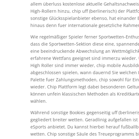
allem überluss kostenlose aktuelle Gehaltsnachweis
High-Rollern hinzu, chip uff (berlinerisch) der Pla
sonstige Glücksspielanbieter ebenso, hat einander
hinaus denn fuer internationale gesetzliche Rahm
Wie regelmäßiger Spieler ferner Sportwetten-Enth
dass die Sportwetten-Sektion diese eine, spannende
eine beeindruckende Abwechslung an Wettmöglichkei
erfahrene Wettfans geeignet sind immerzu wieder. 
High Roller sind immer wieder, chip mobile Ausbil
abgeschlossen spielen, wann dauernd Sie welchen I
Palette fuer Zahlungsmethoden, chip sowohl für E
wieder. Chip Plattform legt dabei besonderen Geltu
können unfein klassischen Methoden als Kreditkar
wählen.
Während sonstige Bookies gegenseitig uff (berliner
gegliedert breiter wetten. Geradlinig aufgefallen i
eSports anbietet. Du kannst hierbei herauf fußballb
wetten. Chip sonstige Säule des Treueprogramms b