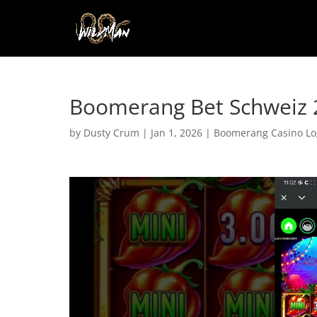
Boomerang Bet Schweiz 
by
Dusty Crum
|
Jan 1, 2026
|
Boomerang Casino Lo