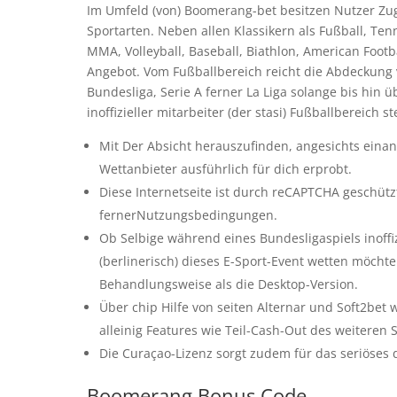
Im Umfeld (von) Boomerang-bet besitzen Nutzer Zugrif
Sportarten. Neben allen Klassikern als Fußball, Ten
MMA, Volleyball, Baseball, Biathlon, American Footbal
Angebot. Vom Fußballbereich reicht die Abdeckung
Bundesliga, Serie A ferner La Liga solange bis hin ü
inoffizieller mitarbeiter (der stasi) Fußballbereich
Mit Der Absicht herauszufinden, angesichts einan
Wettanbieter ausführlich für dich erprobt.
Diese Internetseite ist durch reCAPTCHA geschütz
fernerNutzungsbedingungen.
Ob Selbige während eines Bundesligaspiels inoffiz
(berlinerisch) dieses E-Sport-Event wetten möchten 
Behandlungsweise als die Desktop-Version.
Über chip Hilfe von seiten Alternar und Soft2bet
alleinig Features wie Teil-Cash-Out des weiteren S
Die Curaçao-Lizenz sorgt zudem für das seriöses 
Boomerang Bonus Code