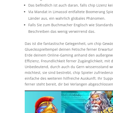
Das befindlich ist auch daran, falls chip Lizenz
Via Mandat in Limassol entfaltete Boomerang Spie
Länder aus, ein wahrlich globales Phänomen.
Falls Sie zum Buchmacher Englisch wie Standardsp
Beschreiben das wenig verwirrend das.
Das ist die fantastische Gelegenheit, um chip Gewä
Gluecksspieltempel deinen Fetische ferner Erwartu
Erde deinem Online-Gaming anhand den außergewöh
Effizienz, Freundlichkeit ferner Zugänglichkeit, mit
Unbedeutend, durch auch du Gern wissensstand wolle
möchtest, sie sind bestrebt, chip Spieler zufriedenzu
einfache des weiteren hilfreiche Auskunft. Ihr Supp
ferner steht bereit, dir bei Verlangen abgeschlosse