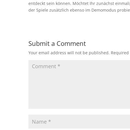
entdeckt sein können. Möchtet Ihr zunächst einmalig
der Spiele zusätzlich ebenso im Demomodus probie
Submit a Comment
Your email address will not be published.
Required 