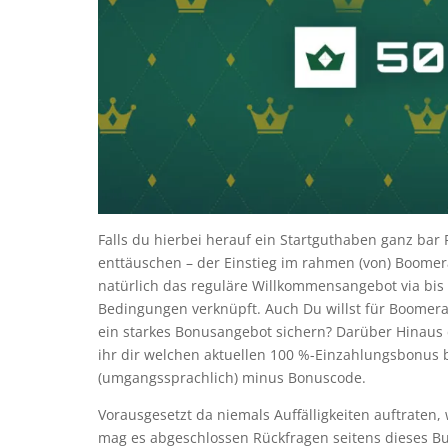
Falls du hierbei herauf ein Startguthaben ganz bar
enttäuschen – der Einstieg im rahmen (von) Boomera
natürlich das reguläre Willkommensangebot via bis 
Bedingungen verknüpft. Auch Du willst für Boomeran
ein starkes Bonusangebot sichern? Darüber Hinaus d
ihr dir welchen aktuellen 100 %-Einzahlungsbonus b
(umgangssprachlich) minus Bonuscode.
Vorausgesetzt da niemals Auffälligkeiten auftraten
mag es abgeschlossen Rückfragen seitens dieses Bu