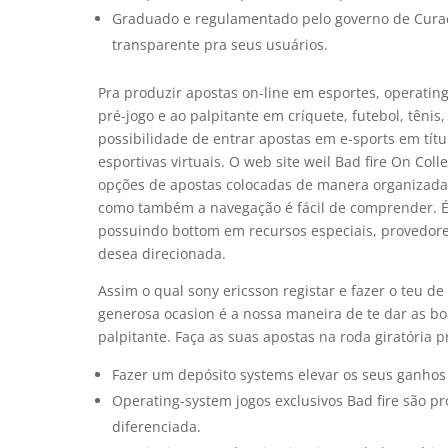
Graduado e regulamentado pelo governo de Curaç
transparente pra seus usuários.
Pra produzir apostas on-line em esportes, operati
pré-jogo e ao palpitante em críquete, futebol, têni
possibilidade de entrar apostas em e-sports em títu
esportivas virtuais. O web site weil Bad fire On Col
opções de apostas colocadas de manera organizada z
como também a navegação é fácil de comprender. É p
possuindo bottom em recursos especiais, provedores
desea direcionada.
Assim o qual sony ericsson registar e fazer o teu d
generosa ocasion é a nossa maneira de te dar as boa
palpitante. Faça as suas apostas na roda giratória
Fazer um depósito systems elevar os seus ganhos z
Operating-system jogos exclusivos Bad fire são pr
diferenciada.