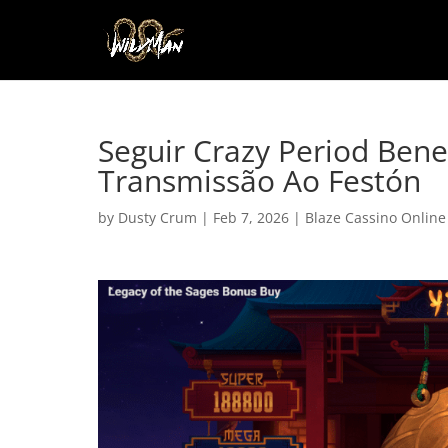
Seguir Crazy Period Benefi
Transmissão Ao Festón
by
Dusty Crum
|
Feb 7, 2026
|
Blaze Cassino Online