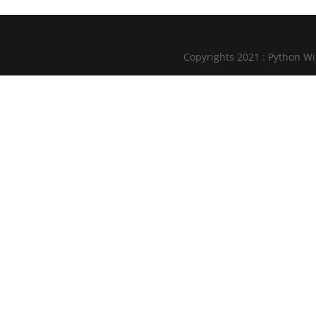
Copyrights 2021 : Python W