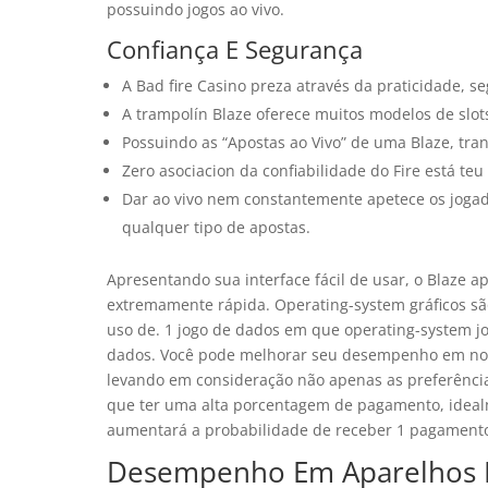
possuindo jogos ao vivo.
Confiança E Segurança
A Bad fire Casino preza através da praticidade, s
A trampolín Blaze oferece muitos modelos de slot
Possuindo as “Apostas ao Vivo” de uma Blaze, tr
Zero asociacion da confiabilidade do Fire está t
Dar ao vivo nem constantemente apetece os joga
qualquer tipo de apostas.
Apresentando sua interface fácil de usar, o Blaze a
extremamente rápida. Operating-system gráficos são
uso de. 1 jogo de dados em que operating-system j
dados. Você pode melhorar seu desempenho em noss
levando em consideração não apenas as preferênci
que ter uma alta porcentagem de pagamento, idealm
aumentará a probabilidade de receber 1 pagament
Desempenho Em Aparelhos 