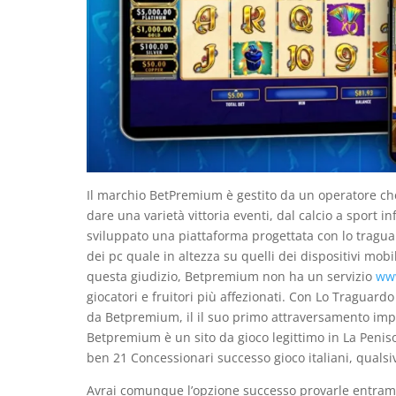
Il marchio BetPremium è gestito da un operatore ch
dare una varietà vittoria eventi, dal calcio a sport i
sviluppato una piattaforma progettata con lo traguar
dei pc quale in altezza su quelli dei dispositivi mo
questa giudizio, Betpremium non ha un servizio
www
giocatori e fruitori più affezionati. Con Lo Traguardo 
da Betpremium, il il suo primo attraversamento impr
Betpremium è un sito da gioco legittimo in La Peni
ben 21 Concessionari successo gioco italiani, qualsiv
Avrai comunque l’opzione successo provarle entrambe 