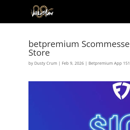
‎betpremium Scommesse S
Store
by
Dusty Crum
|
Feb 9, 2026
|
Betpremium App 151