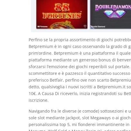
Perfino se la propria assortimento di giochi potrebbe
Betpremium è in ogni caso osservando la grado di ga
prim’ordine. Betpremium è una piattaforma il quale ac
piattaforma mediante un generoso bonus di benvenu
sforzarsi l’emozione dei giochi reperibili sul portal
scommettitore e è pazzesco il quantitativo success
preferisco Betfair, perfino ove non scarto Betpremi
detto, qualsivoglia i nuovi iscritti a Betpremium.it
10€. A Causa Di riceverlo, inizia registrandoti su 
iscrizione.
Navigando fra le diverse (e comode) sottosezioni e util
sole slot mediante jackpot, slot Megaways o ai gioch
personalissima top 5, mi fionderei immantinente i