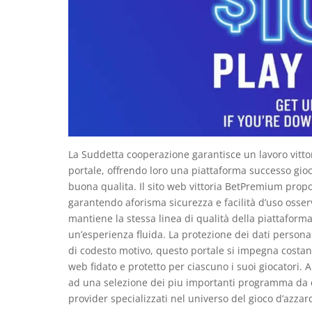
La Suddetta cooperazione garantisce un lavoro vittor
portale, offrendo loro una piattaforma successo g
buona qualita. Il sito web vittoria BetPremium pro
garantendo aforisma sicurezza e facilità d’uso osser
mantiene la stessa linea di qualità della piattaform
un’esperienza fluida. La protezione dei dati persona
di codesto motivo, questo portale si impegna costa
web fidato e protetto per ciascuno i suoi giocatori. Al
ad una selezione dei piu importanti programma da ca
provider specializzati nel universo del gioco d’azzar