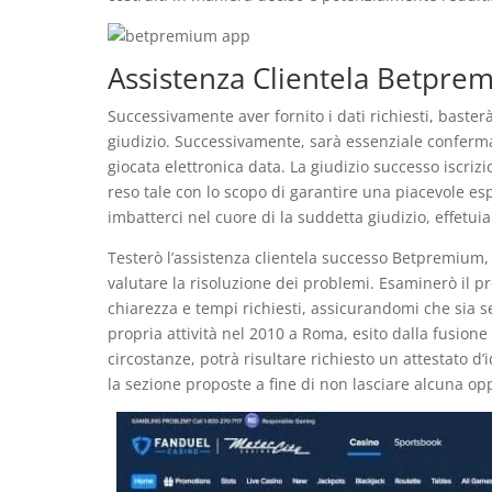
Assistenza Clientela Betpre
Successivamente aver fornito i dati richiesti, basterà 
giudizio. Successivamente, sarà essenziale confermare
giocata elettronica data. La giudizio successo iscriz
reso tale con lo scopo di garantire una piacevole e
imbatterci nel cuore di la suddetta giudizio, effetui
Testerò l’assistenza clientela successo Betpremium, v
valutare la risoluzione dei problemi. Esaminerò il p
chiarezza e tempi richiesti, assicurandomi che sia se
propria attività nel 2010 a Roma, esito dalla fusion
circostanze, potrà risultare richiesto un attestato d
la sezione proposte a fine di non lasciare alcuna op