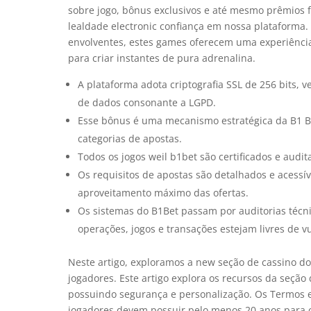
sobre jogo, bônus exclusivos e até mesmo prêmios f
lealdade electronic confiança em nossa plataforma
envolventes, estes games oferecem uma experiência
para criar instantes de pura adrenalina.
A plataforma adota criptografia SSL de 256 bits, v
de dados consonante a LGPD.
Esse bônus é uma mecanismo estratégica da B1 Be
categorias de apostas.
Todos os jogos weil b1bet são certificados e audi
Os requisitos de apostas são detalhados e acessíve
aproveitamento máximo das ofertas.
Os sistemas do B1Bet passam por auditorias técni
operações, jogos e transações estejam livres de 
Neste artigo, exploramos a new seção de cassino do
jogadores. Este artigo explora os recursos da seçã
possuindo segurança e personalização. Os Termos 
jogadores devem possuir pelo menos 20 anos para co