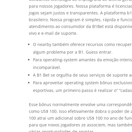
para nossos jogadores. Nossa plataforma é licenci
jogos sejam justos e transparentes. A plataforma b
brasileiro. Nossa program é simples, rápida e fun
atendimento ao consumidor da B1Bet está disponível
vivo e e-mail de suporte.
O nearby também oferece recursos como recupera
algum problema por a B1. Guess entrar.
Para operating-system amantes da emoção intens
incomparável.
A B1 Bet se orgulha de seus serviços de suporte a
Para aproveitar operating system bônus exclusivos
esportivas, um primeiro passo é realizar o” “cada
Esse bônus normalmente envolve uma correspondên
como US$ 100. Isso efetivamente dobra o poder de 
100 atrai um adicional sobre US$ 100 no ano de fu
para que novos jogadores ze associem, mas também 
várias oportunidades de apostas.