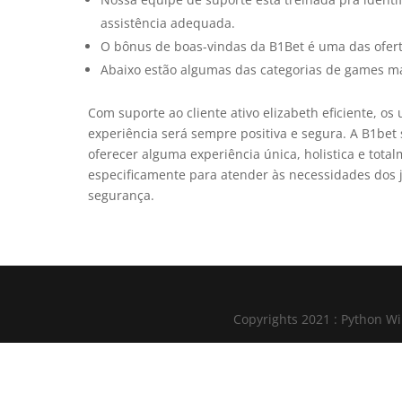
assistência adequada.
O bônus de boas-vindas da B1Bet é uma das oferta
Abaixo estão algumas das categorias de games ma
Com suporte ao cliente ativo elizabeth eficiente, o
experiência será sempre positiva e segura. A B1bet 
oferecer alguma experiência única, holistica e tot
especificamente para atender às necessidades dos j
segurança.
Copyrights 2021 : Python W