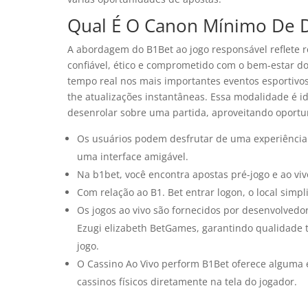
Qual É O Canon Mínimo De 
A abordagem do B1Bet ao jogo responsável reflete 
confiável, ético e comprometido com o bem-estar do
tempo real nos mais importantes eventos esportivos
the atualizações instantâneas. Essa modalidade é 
desenrolar sobre uma partida, aproveitando oportu
Os usuários podem desfrutar de uma experiência d
uma interface amigável.
Na b1bet, você encontra apostas pré-jogo e ao viv
Com relação ao B1. Bet entrar logon, o local simpli
Os jogos ao vivo são fornecidos por desenvolvedor
Ezugi elizabeth BetGames, garantindo qualidade t
jogo.
O Cassino Ao Vivo perform B1Bet oferece alguma e
cassinos físicos diretamente na tela do jogador.