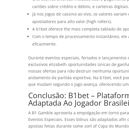
cartões sobre crédito e débito, e carteiras digitais
Já nos jogos de cassino ao vivo, os valores vari
apostadores para alto valor (high rollers).
A b1bet oferece the mais completa tablado de apos
Com o tempo de processamento instantâneo, ele 
eficazmente.
Durante eventos especiais, feriados e lançamentos
exclusivos elizabeth oportunidades únicas de ganh
nossas ofertas para não destruir nenhuma oportuni
andamento da partida esportiva. Na b1bet, você pod
que mudam segundo o jogo avança, oferecendo uma
Conclusão: B1bet – Platafor
Adaptada Ao Jogador Brasile
A B1 Gamble aproveita a empolgação em torno para
Eventos Especiais. Esses bônus são adaptados afin 
apostas feitas durante some sort of Copa do Mundo