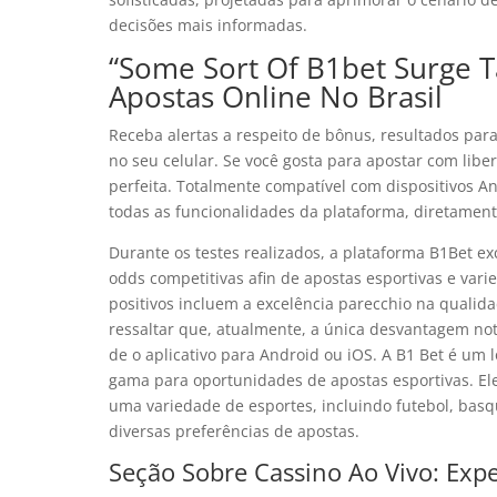
decisões mais informadas.
“Some Sort Of B1bet Surge 
Apostas Online No Brasil
Receba alertas a respeito de bônus, resultados par
no seu celular. Se você gosta para apostar com libe
perfeita. Totalmente compatível com dispositivos An
todas as funcionalidades da plataforma, diretamen
Durante os testes realizados, a plataforma B1Bet e
odds competitivas afin de apostas esportivas e vari
positivos incluem a excelência parecchio na qualida
ressaltar que, atualmente, a única desvantagem not
de o aplicativo para Android ou iOS. A B1 Bet é um
gama para oportunidades de apostas esportivas. El
uma variedade de esportes, incluindo futebol, basq
diversas preferências de apostas.
Seção Sobre Cassino Ao Vivo: Expe