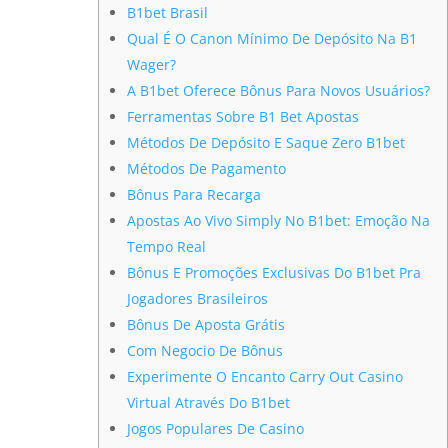
B1bet Brasil
Qual É O Canon Mínimo De Depósito Na B1
Wager?
A B1bet Oferece Bônus Para Novos Usuários?
Ferramentas Sobre B1 Bet Apostas
Métodos De Depósito E Saque Zero B1bet
Métodos De Pagamento
Bônus Para Recarga
Apostas Ao Vivo Simply No B1bet: Emoção Na
Tempo Real
Bônus E Promoções Exclusivas Do B1bet Pra
Jogadores Brasileiros
Bônus De Aposta Grátis
Com Negocio De Bônus
Experimente O Encanto Carry Out Casino
Virtual Através Do B1bet
Jogos Populares De Casino