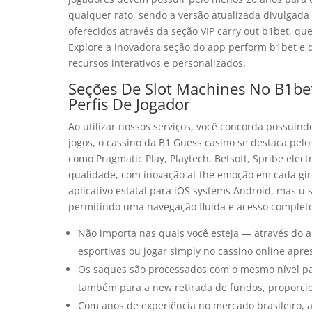
qualquer rato, sendo a versão atualizada divulgada 
oferecidos através da seção VIP carry out b1bet, qu
Explore a inovadora seção do app perform b1bet e
recursos interativos e personalizados.
Seções De Slot Machines No B1bet
Perfis De Jogador
Ao utilizar nossos serviços, você concorda possuind
jogos, o cassino da B1 Guess casino se destaca pe
como Pragmatic Play, Playtech, Betsoft, Spribe ele
qualidade, com inovação at the emoção em cada gi
aplicativo estatal para iOS systems Android, mas u s
permitindo uma navegação fluida e acesso completo
Não importa nas quais você esteja — através do ap
esportivas ou jogar simply no cassino online apr
Os saques são processados com o mesmo nível par
também para a new retirada de fundos, proporcio
Com anos de experiência no mercado brasileiro, 