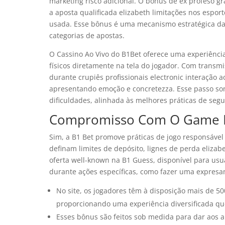
marketing risco adicional. O bônus de ex profeso g
a aposta qualificada elizabeth limitações nos espo
usada. Esse bônus é uma mecanismo estratégica da B
categorias de apostas.
O Cassino Ao Vivo do B1Bet oferece uma experiência 
físicos diretamente na tela do jogador. Com trans
durante crupiês profissionais electronic interação 
apresentando emoção e concretezza. Esse passo so
dificuldades, alinhada às melhores práticas de seg
Compromisso Com O Game R
Sim, a B1 Bet promove práticas de jogo responsável
definam limites de depósito, lignes de perda eliza
oferta well-known na B1 Guess, disponível para us
durante ações específicas, como fazer uma expres
No site, os jogadores têm à disposição mais de 50
proporcionando uma experiência diversificada que
Esses bônus são feitos sob medida para dar aos a