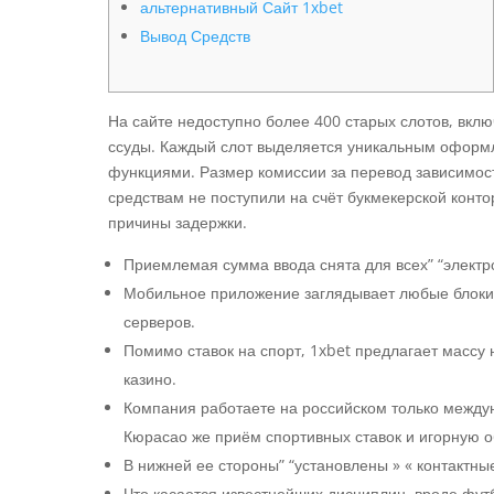
альтернативный Сайт 1xbet
Вывод Средств
На сайте недоступно более 400 старых слотов, вкл
ссуды. Каждый слот выделяется уникальным оформ
функциями. Размер комиссии за перевод зависимост
средствам не поступили на счёт букмекерской контор
причины задержки.
Приемлемая сумма ввода снята для всех” “электро
Мобильное приложение заглядывает любые блоки
серверов.
Помимо ставок на спорт, 1xbet предлагает массу 
казино.
Компания работаете на российском только между
Кюрасао же приём спортивных ставок и игорную 
В нижней ее стороны” “установлены » « контактн
Что касается известнейших дисциплин, вроде футб