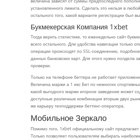
величина зависят от суммы предпоследнего пополне
установленного лимита. Сделать это нельзя в любо
остального того, какой варианте регистрации был в
Букмекерская Компания 1xbet
Тогда верить статистике, то еженедельно сайт бук
всего остального. Дли удобства навигации только о
операции происходят по SSL-соединению, подобное
данных банковских карт. Для этого нужно полдела з
проверки.
Только на телефоне беттера не работает приложен
Величина маржи а 1 икс Бет по немногих спортивных
какой выгодного маржи игорное заведение может 
доступные различные комбинации вторым двух рынко
же карьеру техподдержки беттинг-оператора.
Мобильное Зеркало
Помимо того, 1xbet официальному сайт предлагает 
Только позволяет пользователям выбирать наиболе