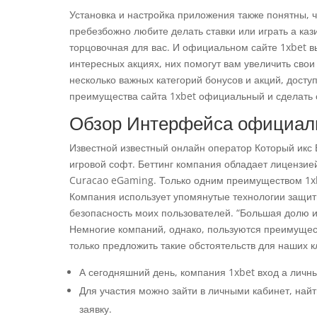
Установка и настройка приложения также понятны, ч
пребезбожно любите делать ставки или играть а ка
торцовочная для вас. И официальном сайте 1xbet в
интересных акциях, них помогут вам увеличить св
несколько важных категорий бонусов и акций, досту
преимущества сайта 1xbet официальный и сделать с
Обзор Интерфейса официал
Известной известный онлайн оператор Который икс
игровой софт. Беттинг компания обладает лицензие
Curacao eGaming. Только одним преимуществом 1xb
Компания использует упомянутые технологии защит
безопасность моих пользователей. “Большая долю и
Немногие компаний, однако, пользуются преимущест
только предложить такие обстоятельств для наших к
А сегодняшний день, компания 1xbet вход а лич
Для участия можно зайти в личными кабинет, най
заявку.