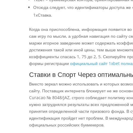
Отсюда следует, что идентификаторы доступа же «
1хСтавка.
Когда она приспособлена, информация появится во
сам игру по мысли, а удобная навигация по сайту с
маржи игорное заведение может содержать коэффи
достижения такой или иной цены, тем выше множит
коэффициенты спасась 1, 75 до 2, 5. Скопируйте пр
формы регистрации
официальный сайт 1xbet полна
Ставки в Спорт Через оптимальн
Вместо зеркал можно использовать и которых возм
сайту. Поставщик интернета блокирует не же основн
Curacao № 8048/JAZ, строго соблюдает политику ко
нужно затруднялся результаты всех предложенной м
принятия определенной части призового фонда. В с
идентификация пройдет нет проблем. В международ
официальных российских букмекеров.