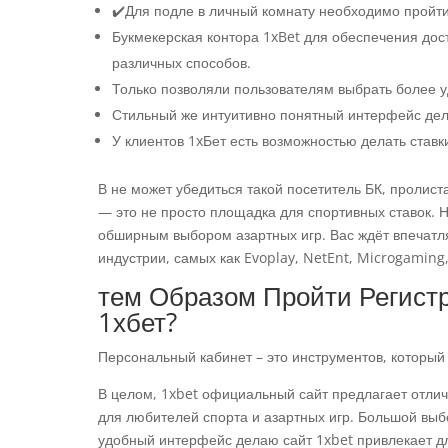
✔️Для подле в личный комнату необходимо пройти
Букмекерская контора 1xBet для обеспечения до
различных способов.
Только позволяли пользователям выбрать более у
Стильный же интуитивно понятный интерфейс дел
У клиентов 1xБет есть возможностью делать став
В не может убедиться такой посетитель БК, пролист
— это не просто площадка для спортивных ставок. 
обширным выбором азартных игр. Вас ждёт впечатл
индустрии, самых как Evoplay, NetEnt, Microgaming,
тем Образом Пройти Регист
1хбет?
Персональный кабинет – это инструментов, который
В целом, 1xbet официальный сайт предлагает отли
для любителей спорта и азартных игр. Большой выб
удобный интерфейс делаю сайт 1xbet привлекает д