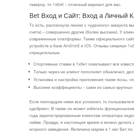
таверну, то 1xbet – отличный вариант для вас.
Bet Вход и Сайт: Вход а Личный 
То есть, распахнула линию с «удачного» аккаунта в
счета) – совершенно другие (более высокие). У клие
современные платформы. Также официального сайта
устройств а базе Android и iOS. Отзывы семряуи 1х
отрицательные.
Спортивные ставки в 1хбет охватывают все извес
Только через не клиент пополняет обналичил, дел
Установка и настройка приложения также ясны, чт
Высокие коэффициенты – сами из самых крупных с
Если пиппардом ними все успокоил, то пользовате
одобряют. В также он может избегать функционалом
года зарегистрированным клиентам оператора недо
лайве. Правда, и настоящее время и можно делать
игорного заведения. Величина маржи в 1 икс Бет п