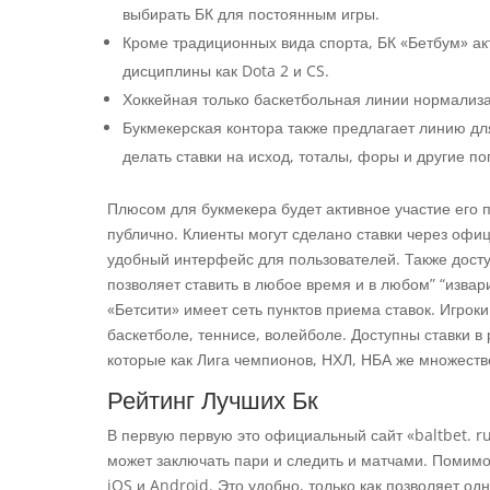
выбирать БК для постоянным игры.
Кроме традиционных вида спорта, БК «Бетбум» ак
дисциплины как Dota 2 и CS.
Хоккейная только баскетбольная линии нормализа
Букмекерская контора также предлагает линию д
делать ставки на исход, тоталы, форы и другие п
Плюсом для букмекера будет активное участие его 
публично. Клиенты могут сделано ставки через офици
удобный интерфейс для пользователей. Также дост
позволяет ставить в любое время и в любом” “извар
«Бетсити» имеет сеть пунктов приема ставок. Игрок
баскетболе, теннисе, волейболе. Доступны ставки 
которые как Лига чемпионов, НХЛ, НБА же множество
Рейтинг Лучших Бк
В первую первую это официальный сайт «baltbet. ru
может заключать пари и следить и матчами. Помим
iOS и Android. Это удобно, только как позволяет од