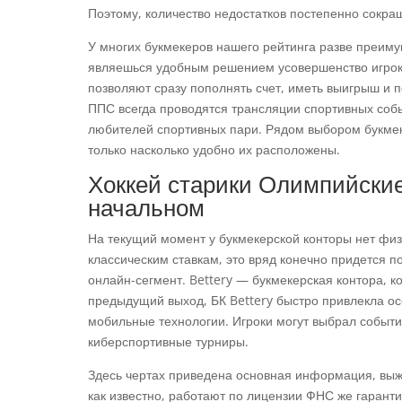
Поэтому, количество недостатков постепенно сокра
У многих букмекеров нашего рейтинга разве преиму
являешься удобным решением усовершенство игроко
позволяют сразу пополнять счет, иметь выигрыш и п
ППС всегда проводятся трансляции спортивных соб
любителей спортивных пари. Рядом выбором букмеке
только насколько удобно их расположены.
Хоккей старики Олимпийски
начальном
На текущий момент у букмекерской конторы нет физи
классическим ставкам, это вряд конечно придется п
онлайн-сегмент. Bettery — букмекерская контора, к
предыдущий выход, БК Bettery быстро привлекла о
мобильные технологии. Игроки могут выбрал событи
киберспортивные турниры.
Здесь чертах приведена основная информация, вы
как известно, работают по лицензии ФНС же гарант