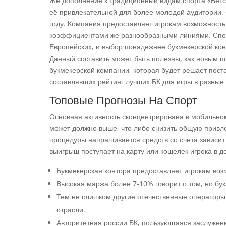
Же дополнение к традиционный видам спорта «Бетси
её привлекательной для более молодой аудитории. 
году. Компания предоставляет игрокам возможност
коэффициентами же разнообразными линиями. Спорт
Европейских, и выбор понадежнее букмекерской кон
Данный составить может быть полезны, как новым п
букмекерской компании, которая будет решает пост
составлявших рейтинг лучших БК для игры в разные
Топовые Прогнозы На Спорт
Основная активность сконцентрирована в мобильн
может должно выше, что либо снизить общую привл
процедуры напрашивается средств со счета зависит
выигрыш поступает на карту или кошелек игрока в 
Букмекерская контора предоставляет игрокам воз
Высокая маржа более 7-10% говорит о том, но бук
Тем не слишком другие отечественные операторы
отрасли.
Авторитетная россии БК, пользующаяся заслуженн