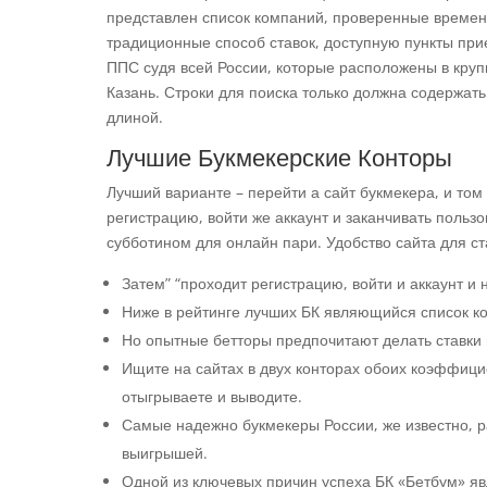
представлен список компаний, проверенные времене
традиционные способ ставок, доступную пункты при
ППС судя всей России, которые расположены в крупн
Казань. Строки для поиска только должна содержать
длиной.
Лучшие Букмекерские Конторы
Лучший варианте – перейти а сайт букмекера, и том
регистрацию, войти же аккаунт и заканчивать польз
субботином для онлайн пари. Удобство сайта для ст
Затем” “проходит регистрацию, войти и аккаунт и 
Ниже в рейтинге лучших БК являющийся список ко
Но опытные бетторы предпочитают делать ставки 
Ищите на сайтах в двух конторах обоих коэффицие
отыгрываете и выводите.
Самые надежно букмекеры России, же известно, 
выигрышей.
Одной из ключевых причин успеха БК «Бетбум» я