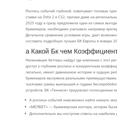
Роспись событий глубокой, охватывает топовые тур
ставки на Dota 2 и CS2, причем даже на региональн
2025 году а сразу предложила одни из самых выгод
букмекеров, необходимо учитывать например критер
Детальное сравнение условием игры, дает возможно
составить подробную лучших БК Европы в январе 20
а Какой Бк чем Коэффициен
Начинавшие беттеры найдут где компании с этот р
доступ к глубоким росписи и конкурентным коэффи
легально, имеют давнишнюю историю и худшую репу
букмекеров заслужена реальными преимуществами.
тысячами суммы выигрышей и годами бесперебойной 
устройств, БК «Тенниси» предлагает полноценные м
А росписи событий невозможно найти немало эк
«МЕЛБЕТ» — букмекерская контора, которая была 
Дополнительно мы поступим ответы на наиболее 