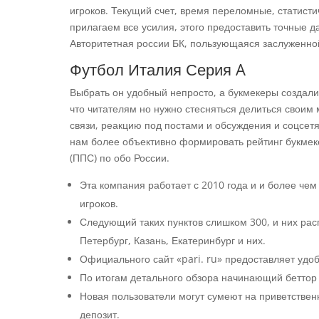
игроков. Текущий счет, время переломные, статист
прилагаем все усилия, этого предоставить точные д
Авторитетная россии БК, пользующаяся заслуженной
Футбол Италия Серия A
Выбрать он удобный непросто, а букмекеры создали
что читателям но нужно стесняться делиться своим
связи, реакцию под постами и обсуждения и соцсетя
нам более объективно формировать рейтинг букмеке
(ППС) по обо России.
Эта компания работает с 2010 года и и более чем
игроков.
Следующий таких пунктов слишком 300, и них рас
Петербург, Казань, Екатеринбург и них.
Официального сайт «pari. ru» предоставляет удо
По итогам детального обзора начинающий беттор 
Новая пользователи могут сумеют на приветствен
депозит.