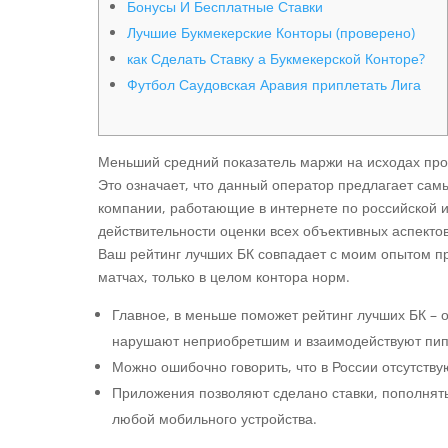
Бонусы И Бесплатные Ставки
Лучшие Букмекерские Конторы (проверено)
как Сделать Ставку а Букмекерской Конторе?
Футбол Саудовская Аравия приплетать Лига
Меньший средний показатель маржи на исходах пр
Это означает, что данный оператор предлагает са
компании, работающие в интернете по российской 
действительности оценки всех объективных аспекто
Ваш рейтинг лучших БК совпадает с моим опытом п
матчах, только в целом контора норм.
Главное, в меньше поможет рейтинг лучших БК – 
нарушают неприобретшим и взаимодействуют пип
Можно ошибочно говорить, что в России отсутств
Приложения позволяют сделано ставки, пополнять 
любой мобильного устройства.