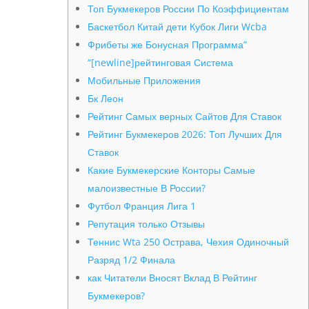
Топ Букмекеров России По Коэффициентам
Баскетбол Китай дети Кубок Лиги Wcba
Фрибеты же Бонусная Программа”
“[newline]рейтинговая Система
Мобильные Приложения
Бк Леон
Рейтинг Самых верных Сайтов Для Ставок
Рейтинг Букмекеров 2026: Топ Лучших Для
Ставок
Какие Букмекерские Конторы Самые
малоизвестные В России?
Футбол Франция Лига 1
Репутация только Отзывы
Теннис Wta 250 Острава, Чехия Одиночный
Разряд 1/2 Финала
как Читатели Вносят Вклад В Рейтинг
Букмекеров?