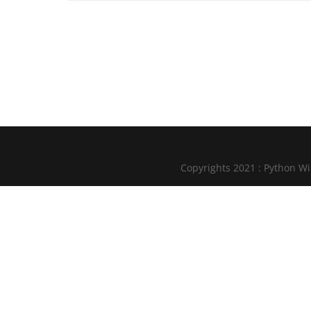
Copyrights 2021 : Python W