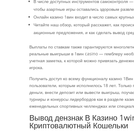
В числе доступных инструментов самоконтроля —
чтобы азартные игры оставались здоровым развл
Онлайн казино 1вин входит в число самых крупны
Читайте наш обзор, который расскажет, как происх
акционные предложения, и как сделать вывод сред
Выплаты по ставкам также гарантируются многолет
реальные выигрыши в 1вин casino — гемблеру необх
учетная заметка, к которой можно привязать денеж
игрока.
Получить доступ ко всему функционалу казино 1Вин 
пользователи, которым исполнилось 18 лет. Только 
деньги, внести депозит или вывести выигрыш, поуча
турниры и конкурсы лидербордов как в разделе казино
еженедельных спортивных челленджах или специаль
Вывод дензнак В Казино 1wi
Криптовалютный Кошельки