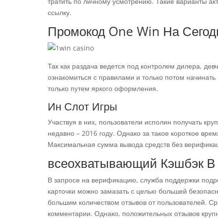
тратить по личному усмотрению. Такие варианты акт
ссылку.
Промокод One Win На Сегод
Так как раздача ведется под контролем дилера, де
ознакомиться с правилами и только потом начинать 
только путем яркого оформления.
Ин Слот Игры
Участвуя в них, пользователи исполин получать кр
недавно – 2016 году. Однако за такое короткое вре
Максимальная сумма вывода средств без верификац
всеохватывающий Кэшбэк В 
В запросе на верификацию, служба поддержки подро
карточки можно замазать с целью большей безопасно
большим количеством отзывов от пользователей. Сре
комментарии. Однако, положительных отзывов крупн