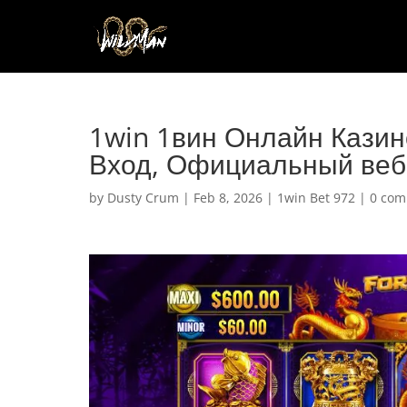
1win 1вин Онлайн Казин
Вход, Официальный веб
by
Dusty Crum
|
Feb 8, 2026
|
1win Bet 972
|
0 com