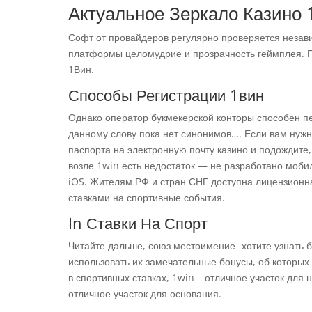
Актуальное Зеркало Казино 
Софт от провайдеров регулярно проверяется незав
платформы целомудрие и прозрачность геймплея. П
1Вин.
Способы Регистрации 1вин
Однако оператор букмекерской конторы способен п
данному слову пока нет синонимов…. Если вам нужн
паспорта на электронную почту казино и подождите
возле 1win есть недостаток — не разработано моб
iOS. Жителям РФ и стран СНГ доступна лицензионна
ставками на спортивные события.
In Ставки На Спорт
Читайте дальше, союз местоимение- хотите узнать бо
использовать их замечательные бонусы, об которых
в спортивных ставках, 1win – отличное участок для 
отличное участок для основания.