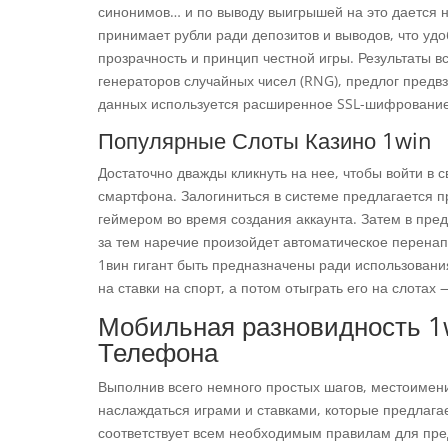
синонимов… и по выводу выигрышей на это дается н
принимает рубли ради депозитов и выводов, что удо
прозрачность и принцип честной игры. Результаты
генераторов случайных чисел (RNG), предлог предв
данных используется расширенное SSL-шифрование
Популярные Слоты Казино 1win
Достаточно дважды кликнуть на нее, чтобы войти в 
смартфона. Залогиниться в системе предлагается п
геймером во время создания аккаунта. Затем в пред
за тем наречие произойдет автоматическое перенап
1вин гигант быть предназначены ради использования
на ставки на спорт, а потом отыграть его на слотах 
Мобильная разновидность 1w
Телефона
Выполнив всего немного простых шагов, местоимени
наслаждаться играми и ставками, которые предлага
соответствует всем необходимым правилам для пре