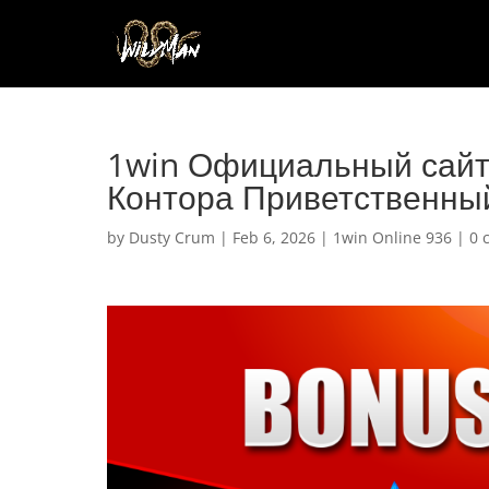
1win Официальный сайт
Контора Приветственный
by
Dusty Crum
|
Feb 6, 2026
|
1win Online 936
|
0 