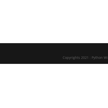
Copyrights 2021 : Python W