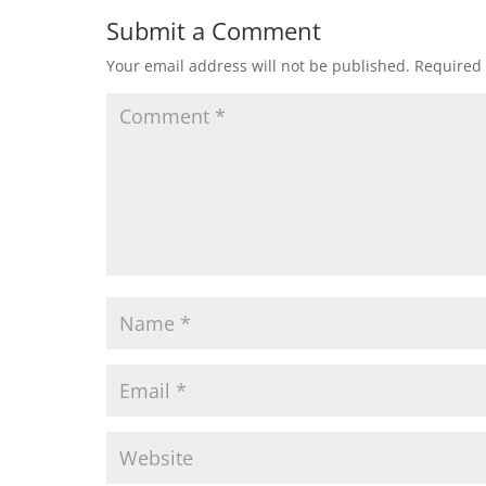
Submit a Comment
Your email address will not be published.
Required 