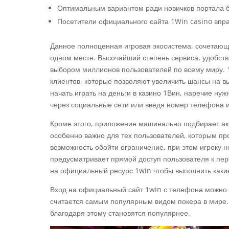
Оптимальным вариантом ради новичков портала б
Посетители официального сайта 1Win casino впр
Данное полноценная игровая экосистема, сочетающая
одном месте. Высочайший степень сервиса, удобст
выбором миллионов пользователей по всему миру. 
клиентов, которые позволяют увеличить шансы на 
начать играть на деньги в казино 1Вин, наречие ну
через социальные сети или введя номер телефона 
Кроме этого, приложение машинально подбирает акту
особенно важно для тех пользователей, которым пр
возможность обойти ограничение, при этом игроку н
предусматривает прямой доступ пользователя к пер
на официальный ресурс 1win чтобы выполнить каки
Вход на официальный сайт 1win с телефона можно 
считается самым популярным видом покера в мире. 
благодаря этому становятся популярнее.