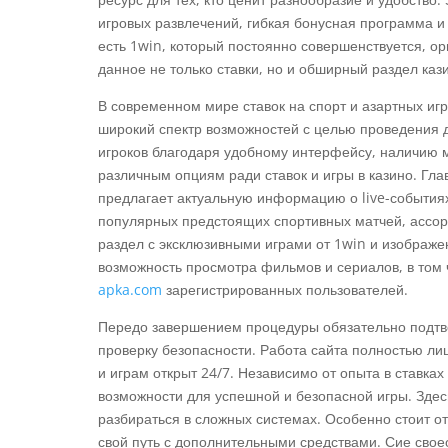
игровых развлечений, гибкая бонусная программа и
есть 1win, который постоянно совершенствуется, о
данное не только ставки, но и обширный раздел каз
В современном мире ставок на спорт и азартных иг
широкий спектр возможностей с целью проведения д
игроков благодаря удобному интерфейсу, наличию 
различным опциям ради ставок и игры в казино. Г
предлагает актуальную информацию о live-событиях
популярных предстоящих спортивных матчей, ассорт
раздел с эксклюзивными играми от 1win и изображен
возможность просмотра фильмов и сериалов, в том
apka.com
зарегистрированных пользователей.
Передо завершением процедуры обязательно подтве
проверку безопасности. Работа сайта полностью лиц
и играм открыт 24/7. Независимо от опыта в ставка
возможности для успешной и безопасной игры. Здес
разбираться в сложных системах. Особенно стоит о
свой путь с дополнительными средствами. Сие своео