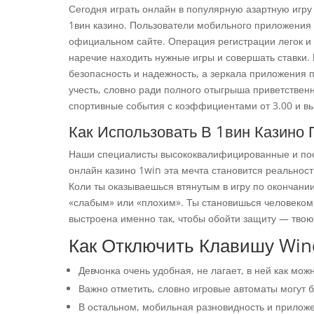
Сегодня играть онлайн в популярную азартную игру
1вин казино. Пользователи мобильного приложения
официальном сайте. Операция регистрации легок и
наречие находить нужные игры и совершать ставки.
безопасность и надежность, а зеркала приложения 
учесть, словно ради полного отыгрыша приветствен
спортивные события с коэффициентами от 3.00 и в
Как Использовать В 1вин Казино
Наши специалисты высококвалифицированные и пост
онлайн казино 1win эта мечта становится реальност
Коли ты оказываешься втянутым в игру по окончани
«слабым» или «плохим». Ты становишься человеком
выстроена именно так, чтобы обойти защиту — твою 
Как Отключить Клавишу Wi
Девчонка очень удобная, не лагает, в ней как мо
Важно отметить, словно игровые автоматы могут 
В остальном, мобильная разновидность и приложе