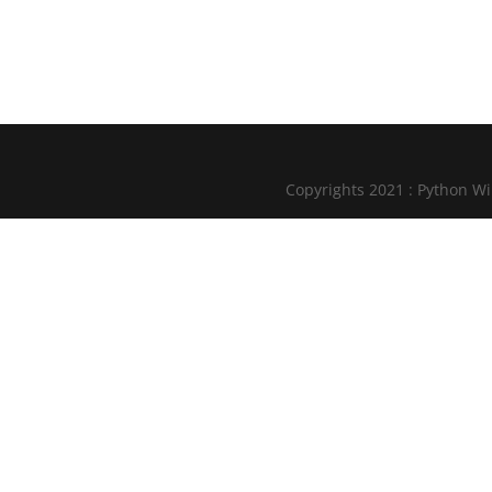
Copyrights 2021 : Python W