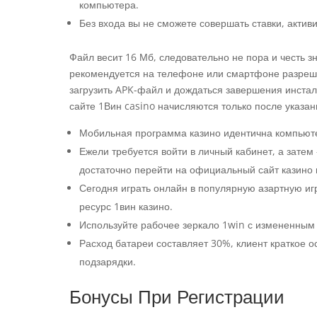
компьютера.
Без входа вы не сможете совершать ставки, актив
Файл весит 16 Мб, следовательно не пора и честь з
рекомендуется на телефоне или смартфоне разреши
загрузить APK-файл и дождаться завершения инст
сайте 1Вин casino начисляются только после указа
Мобильная программа казино идентична компьют
Ежели требуется войти в личный кабинет, а затем
достаточно перейти на официальный сайт казино и
Сегодня играть онлайн в популярную азартную иг
ресурс 1вин казино.
Используйте рабочее зеркало 1win с измененны
Расход батареи составляет 30%, клиент краткое о
подзарядки.
Бонусы При Регистрации