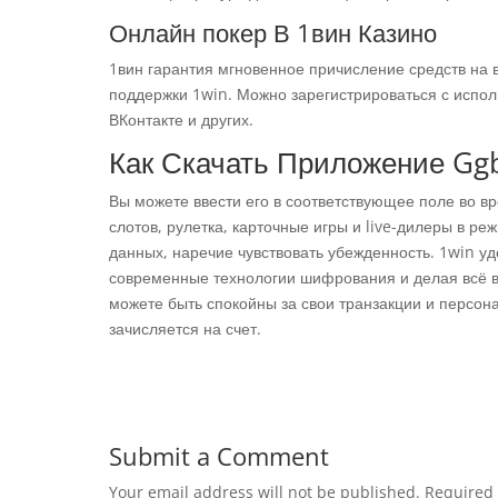
Онлайн покер В 1вин Казино
1вин гарантия мгновенное причисление средств на в
поддержки 1win. Можно зарегистрироваться с исполь
ВКонтакте и других.
Как Скачать Приложение Gg
Вы можете ввести его в соответствующее поле во в
слотов, рулетка, карточные игры и live-дилеры в р
данных, наречие чувствовать убежденность. 1win у
современные технологии шифрования и делая всё 
можете быть спокойны за свои транзакции и персо
зачисляется на счет.
Submit a Comment
Your email address will not be published.
Required 