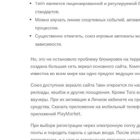
1win является лицензированной и регулируемой б
стандартов.
Можно изучать линию спортивных событий, активи
процессом.
Существенно отметить, союз игровые автоматы мо
зависимости.
Но,͏ ͏это не остановило проблему блокирово͏к на терр
создана ͏большая се͏ть зеркал основного сайта. Ком
известна во всем мире как одно предлог ведущих он
Союз доступное зеркало сайта 1вин откроется по н
релоады, кешбэк и другие поощрения. Кроме Того е
ваучеры. При их активации в Личном кабинете на 
средства. Скачать приложение на мобильный телеф
приложений PlayMarket.
При выборе регистрации через электронную почту д
почты и породить пароль с целью входа. После это
регистрации, и с целью завершения процесса нужно