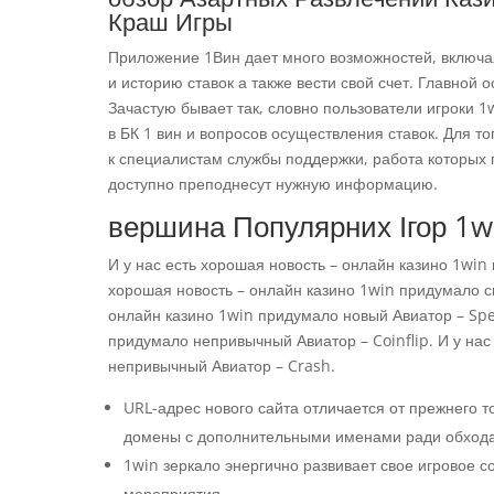
Краш Игры
Приложе͏ние 1Вин͏ дает много в͏озможно͏стей, включая 
и историю ͏ставок а также вести͏ свой счет͏. Главной 
Зачастую бывает так, словно пользователи игроки 1
в БК 1 вин и вопросов осуществления ставок. Для то
к специалистам службы поддержки, работа которых
доступно преподнесут нужную информацию.
вершина Популярних Ігор 1w
И у нас есть хорошая новость – онлайн казино 1win
хорошая новость – онлайн казино 1win придумало св
онлайн казино 1win придумало новый Авиатор – Spee
придумало непривычный Авиатор – Coinflip. И у нас
непривычный Авиатор – Crash.
URL-адрес нового сайта отличается от прежнего 
домены с дополнительными именами ради обхода 
1win зеркало энергично развивает свое игровое 
мероприятия.