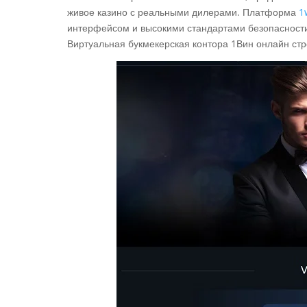
живое казино с реальными дилерами. Платформа
1
интерфейсом и высокими стандартами безопасности,
Виртуальная букмекерская контора 1Вин онлайн ст