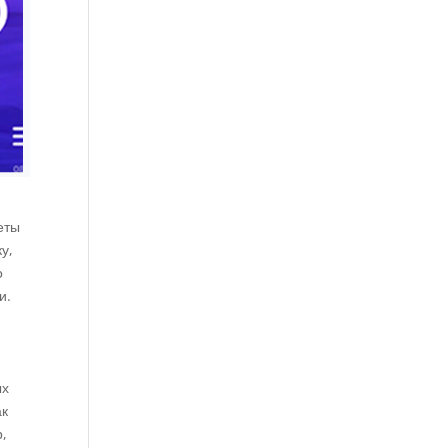
еты
у,
о
и.
ых
ак
р,