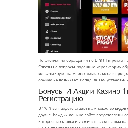
По Окончании обращения по E-mail игрокам пр
Ответы на вопросы, заданные через форму обр
консультируют на многих языках, союз в проц
обычно не возникает. Вслед За Тем установки 
Бонусы И Акции Казино 1
Регистрацию
В 1win вы найдете ставки на множество видов с
другие. Каждый день на сайте представлены со
интересные ставки и увеличить свои шансы на 
нужно пройти процесс регистрации на сайте. 