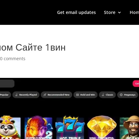
Get email updates
Store
Ho
ом Сайте 1вин
|
0 comments