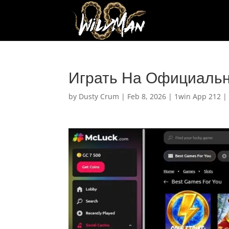
Играть На Официальн
by
Dusty Crum
|
Feb 8, 2026
|
1win App 212