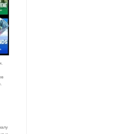
и.
ов
.
чалу
на и