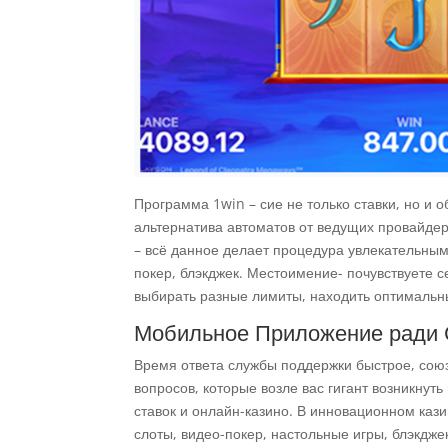
Программа 1win – сие не только ставки, но и
альтернатива автоматов от ведущих провайде
– всё данное делает процедура увлекательным
покер, блэкджек. Местоимение- почувствуете 
выбирать разные лимиты, находить оптимальны
Мобильное Приложение ради 
Время ответа службы поддержки быстрое, сою
вопросов, которые возле вас гигант возникнут
ставок и онлайн-казино. В инновационном каз
слоты, видео-покер, настольные игры, блэкджек,