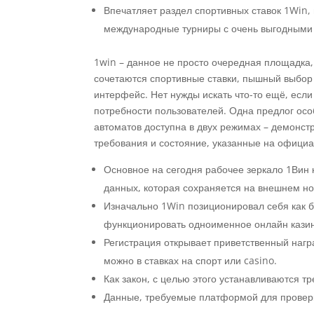
Впечатляет раздел спортивных ставок 1Win
международные турниры с очень выгодным
1win – данное не просто очередная площадка, 
сочетаются спортивные ставки, пышный выбор
интерфейс. Нет нужды искать что-то ещё, если
потребности пользователей. Одна предлог осо
автоматов доступна в двух режимах – демонс
требования и состояние, указанные на официа
Основное на сегодня рабочее зеркало 1Вин 
данных, которая сохраняется на внешнем но
Изначально 1Win позиционировал себя как б
функционировать одноименное онлайн казин
Регистрация открывает приветственный нагр
можно в ставках на спорт или casino.
Как закон, с целью этого устанавливаются т
Данные, требуемые платформой для проверк