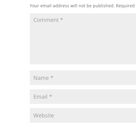
Your email address will not be published.
Required 