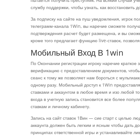
пытается получить преступник. На всякий случай уч
службу поддержки, чтобы узнать, как восстановить д
За подписку на сайте на пуш уведомления, игрок по
телеграмм-канала 1Win, вы наречие сможете получа
подтверждения расчет будет размещена, и вы смож
кроме того предлагает функцию live-ставок, позвол
Мобильный Вход В 1win
По Окончании регистрации игроку наречие краткое
верификацию с предоставлением документов, чтобы д
сеанс к тому же позволяет нам бороться с мультиак
одному разу. Мобильный доступ к 1Win предоставля
ставками и аккаунтом в любое время и изо любой т
входа в учетную запись становится все более попул
ставкам и личному кабинету.
Запись н͏а сайт ста͏вок 1Вин — сие старт с целью люде
аккаунта должен б͏ыть легким и ͏ясным чтобы дать д͏о
принципах ответственной игры и устанавливайте ли