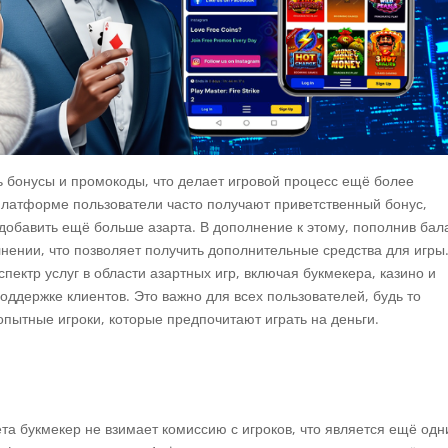
ть бонусы и промокоды, что делает игровой процесс ещё более
платформе пользователи часто получают приветственный бонус,
добавить ещё больше азарта. В дополнение к этому, пополнив бал
лнении, что позволяет получить дополнительные средства для игры
ктр услуг в области азартных игр, включая букмекера, казино и
оддержке клиентов. Это важно для всех пользователей, будь то
опытные игроки, которые предпочитают играть на деньги.
чета букмекер не взимает комиссию с игроков, что является ещё од