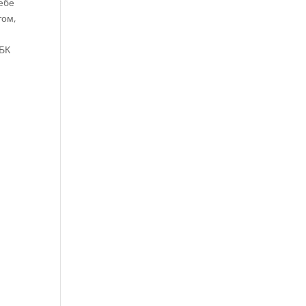
ебе
том,
 БК