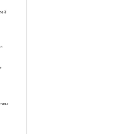
лей
 и
ь
товы