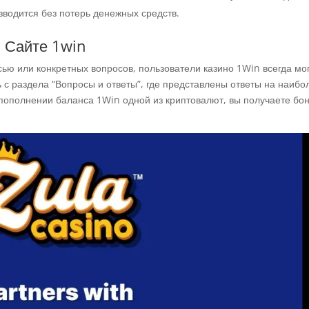
водится без потерь денежных средств.
 Сайте 1win
сью или конкретных вопросов, пользователи казино 1Win всегда мо
 с раздела “Вопросы и ответы”, где представлены ответы на наибо
пополнении баланса 1Win одной из криптовалют, вы получаете бон