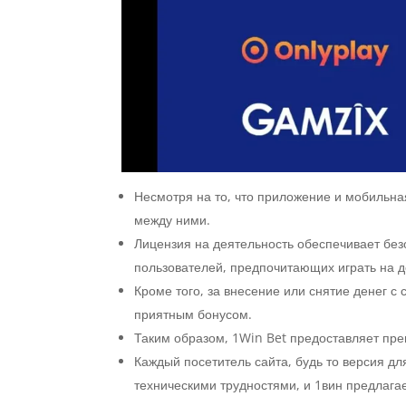
Несмотря на то, что приложение и мобильна
между ними.
Лицензия на деятельность обеспечивает без
пользователей, предпочитающих играть на д
Кроме того, за внесение или снятие денег с
приятным бонусом.
Таким образом, 1Win Bet предоставляет пре
Каждый посетитель сайта, будь то версия д
техническими трудностями, и 1вин предлаг