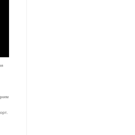
ия
одним
орт.