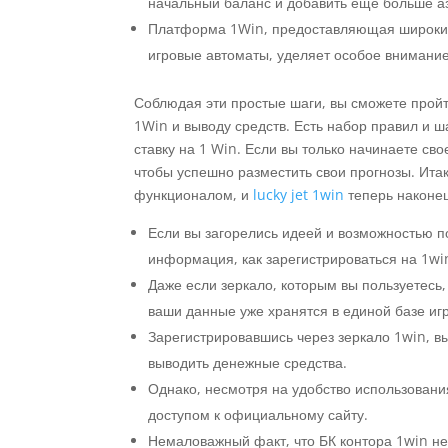
начальный баланс и добавить ещё больше а
Платформа 1Win, предоставляющая широкий с
игровые автоматы, уделяет особое внимание
Соблюдая эти простые шаги, вы сможете прой
1Win и выводу средств. Есть набор правил и ш
ставку на 1 Win. Если вы только начинаете св
чтобы успешно разместить свои прогнозы. Итак
функционалом, и
lucky jet 1win
теперь наконец
Если вы загорелись идеей и возможностью п
информация, как зарегистрироваться на 1win
Даже если зеркало, которым вы пользуетесь, 
ваши данные уже хранятся в единой базе иг
Зарегистрировавшись через зеркало 1win, вы
выводить денежные средства.
Однако, несмотря на удобство использования
доступом к официальному сайту.
Немаловажный факт, что БК контора 1win не