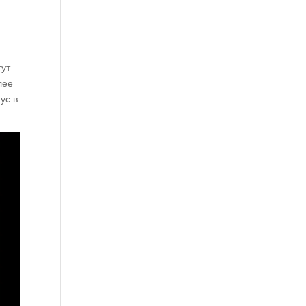
гут
лее
ус в