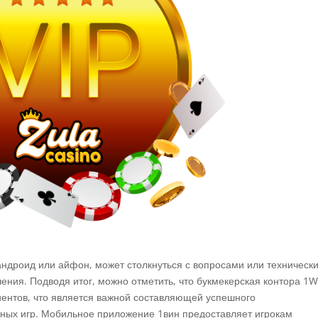
 андроид или айфон, может столкнуться с вопросами или техническ
ения. Подводя итог, можно отметить, что букмекерская контора 1W
иентов, что является важной составляющей успешного
ных игр. Мобильное приложение 1вин предоставляет игрокам