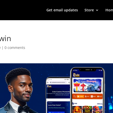
Get email updates
Store
Ho
win
0
|
0 comments