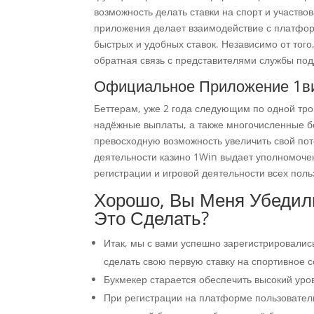
возможность делать ставки на спорт и участво
приложения делает взаимодействие с платфор
быстрых и удобных ставок. Независимо от тог
обратная связь с представителями службы под
Официальное Приложение 1в
Беттерам, уже 2 года следующим по одной тро
надёжные выплаты, а также многочисленные б
превосходную возможность увеличить свой пот
деятельности казино 1Win выдает уполномоче
регистрации и игровой деятельности всех пол
Хорошо, Вы Меня Убедили
Это Сделать?
Итак, мы с вами успешно зарегистрировались
сделать свою первую ставку на спортивное 
Букмекер старается обеспечить высокий уро
При регистрации на платформе пользователи