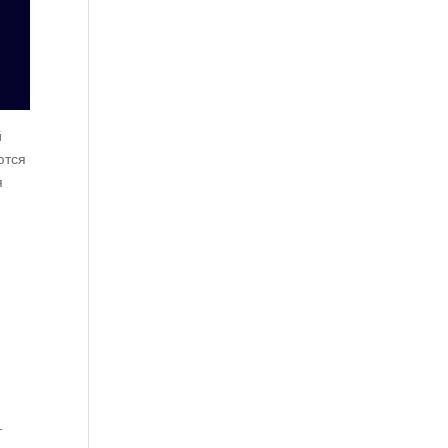
й
ются
я
т