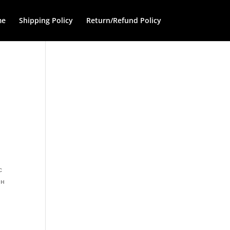
me
Shipping Policy
Return/Refund Policy
с
ен