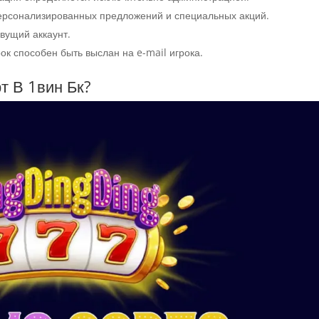
ерсонализированных предложений и специальных акций.
вущий аккаунт.
ок способен быть выслан на e-mail игрока.
т В 1вин Бк?