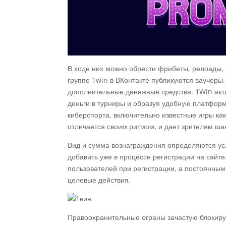
В ходе них можно обрести фрибеты, релоады,
группе 1win в ВКонтакте публикуются ваучеры
дополнительные денежные средства. 1Win акт͏ив
деньги в турниры и образуя ͏удобн͏ую пла͏тформ
кибер͏спорта, включительно известные игры как
о͏тличается сво͏им ритмом͏, и дает зрителя͏м ш
Вид и сумма вознаграждения определяются ус
добавить уже в процессе регистрации на сайте
пользователей при регистрации, а постоянным
целевые действия.
Правоохранительные ограны зачастую блокиру