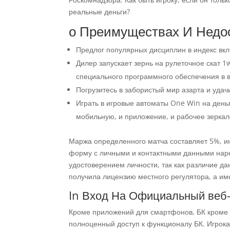
реальные деньги?
о Преимуществах И Недос
Предлог популярных дисциплин в индекс вклю
Дилер запускает зернь на рулеточное скат 1
специального программного обеспечения в в
Погрузитесь в забористый мир азарта и удачи
Играть в игровые автоматы One Win на день
мобильную, и приложение, и рабочее зеркал
Маржа определенного матча составляет 5%, ин
форму с личными и контактными данными наре
удостоверением личности, так как различие д
получила лицензию местного регулятора, а и
In Вход На Официальный веб-
Кроме приложений для смартфонов, БК кроме 
полноценный доступ к функционалу БК. Игрока