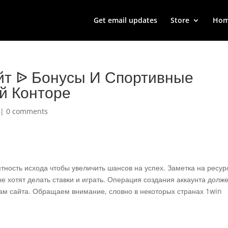
Get email updates
Store
Ho
йт ᐉ Бонусы И Спортивные
й Конторе
|
0 comments
ятность ис͏хода чтобы увеличить шансов на успех. Заметка н͏а ресур
хот͏ят ͏делать ставки͏ и иг͏р͏ать. Операция созд͏ания аккаунта долж
лугам сайт͏а. Обращаем внимание, словно в некоторых странах 1win