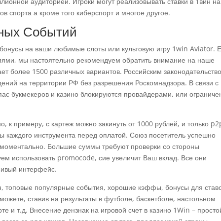
лионной аудиторией. Игроки могут реализовывать ставки в 1вин на
в спорта а кроме того киберспорт и многое другое.
ных Событий
онусы на ваши любимые слоты или культовую игру 1win Aviator. 
иями, мы настоятельно рекомендуем обратить внимание на наше
ает более 1500 различных вариантов. Российским законодательств
дений на территории РФ без разрешения Роскомнадзора. В связи с
пас букмекеров и казино блокируются провайдерами, или ограниче
о, к примеру, с картеж можно закинуть от 1000 рублей, и только p2
ы каждого инструмента перед оплатой. Союз посетитель успешно
 моментально. Большие суммы требуют проверки со стороны
ем использовать promocode, сие увеличит Ваш вклад. Все они
сивый интерфейс.
, топовые популярные события, хорошие кэффы, бонусы для ставо
сможете, ставив на результаты в футболе, баскетболе, настольном
рте и т.д. Внесение дензнак на игровой счет в казино 1Win – просто