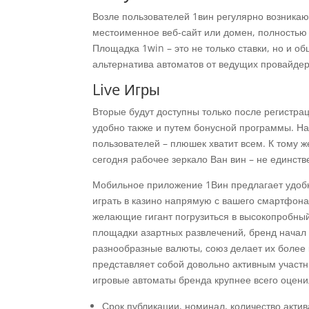
Возле пользователей 1вин регулярно возникаю
местоименное веб-сайт или домен, полностью
Площадка 1win – это не только ставки, но и 
альтернатива автоматов от ведущих провайдер
Live Игры
Вторые будут доступны только после регистраци
удобно также и путем бонусной программы. На
пользователей – плюшек хватит всем. К тому же
сегодня рабочее зеркало Ван вин – не единствен
Мобильное приложение 1Вин предлагает удобн
играть в казино напрямую с вашего смартфона и
желающие гигант погрузиться в высокопробны
площадки азартных развлечений, бренд начал
разнообразные валюты, союз делает их более
представляет собой довольно активным участни
игровые автоматы бренда крупнее всего оцени
Срок публикации, номинал, количество акти