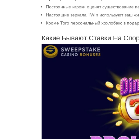
Постоянные игроки оценят существование п
Настоящие зеркала 1Win используют ваш жи
Кроме Того персональный хохлобакс в подар
Какие Бывают Ставки На Спор