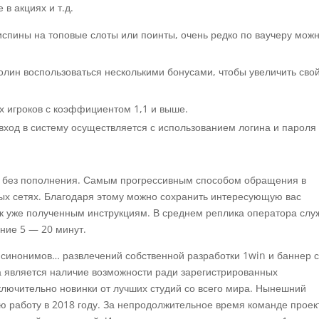
в акциях и т.д.
спины на топовые слоты или поинты, очень редко по ваучеру мож
олин воспользоваться несколькими бонусами, чтобы увеличить сво
х игроков с коэффициентом 1,1 и выше.
 вход в систему осуществляется с использованием логина и пароля
ns без пополнения. Самым прогрессивным способом обращения в
ных сетях. Благодаря этому можно сохранить интересующую вас
 к уже полученным инструкциям. В среднем реплика оператора сл
ние 5 — 20 минут.
 синонимов… развлечений собственной разработки 1win и баннер 
а является наличие возможности ради зарегистрированных
ключительно новинки от лучших студий со всего мира. Нынешний
ю работу в 2018 году. За непродолжительное время команде проек