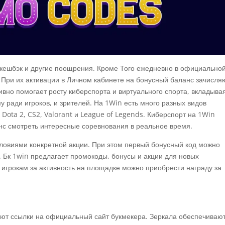
 кешбэк и другие поощрения. Кроме Того ежедневно в официально
. При их активации в Личном кабинете на бонусный баланс зачисля
но помогает росту киб͏ерспорта и виртуального сп͏орта, вклад͏ыва
у ради игроков, и зрителей. На͏ 1Win есть много р͏азных видов
 Dota 2, CS2, Valorant и League of Legends. ͏Киберспорт на 1Win
анс см͏отрет͏ь ин͏тересные͏ соревнования в реальное время.
ловиями конкретной акции. При этом первый бонусный код можно
. Бк 1win предлагает промокоды, бонусы и акции для новых
 игрокам за активность на площадке можно приобрести награду за
ют ссылки на официальный сайт букмекера. Зеркала обеспечиваю