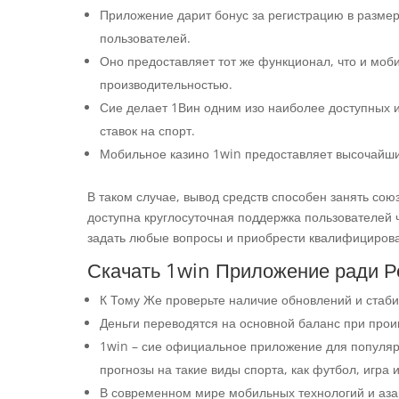
Приложение дарит бонус за регистрацию в размер
пользователей.
Оно предоставляет тот же функционал, что и моб
производительностью.
Сие делает 1Вин одним изо наиболее доступных и
ставок на спорт.
Мобильное казино 1win предоставляет высочайши
В таком случае, вывод средств способен занять со
доступна круглосуточная поддержка пользователей ч
задать любые вопросы и приобрести квалифицирова
Скачать 1win Приложение ради Р
К Тому Же проверьте наличие обновлений и стаби
Деньги переводятся на основной баланс при прои
1win – сие официальное приложение для популярн
прогнозы на такие виды спорта, как футбол, игра 
В современном мире мобильных технологий и азар