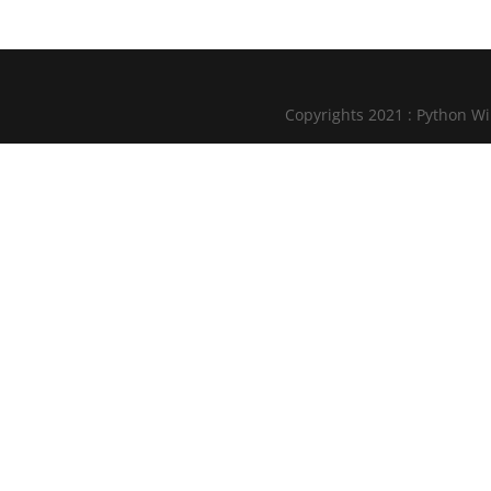
Copyrights 2021 : Python W