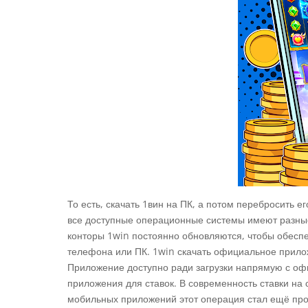
То есть, скачать 1вин на ПК, а потом перебросить е
все доступные операционные системы имеют разны
конторы 1win постоянно обновляются, чтобы обеспе
телефона или ПК. 1win скачать официальное прило
Приложение доступно ради загрузки напрямую с офи
приложения для ставок. В современность ставки на
мобильных приложений этот операция стал ещё пр