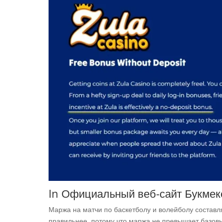
In Официальный веб-сайт Букмек
Маржа на матчи по баскетболу и волейболу составля
правильнее, потому что маржа не превышает базовы