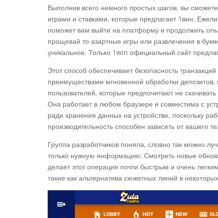
Выполнив всего немного простых шагов, вы сможете
играми и ставками, которые предлагает 1вин. Ежели 
поможет вам выйти на платформу и продолжить опы
прощевай то азартные игры или развлечения в букме
уникальное. Только 1win официальный сайт предла
Этот способ обеспечивает безопасность транзакций
преимуществами мгновенной обработки депозитов, н
пользователей, которые предпочитают не скачиват
Она работает в любом браузере и совместима с уст
ради хранения данных на устройстве, поскольку ра
производительность способен зависеть от вашего те
Группа разработчиков поняла, словно так можно лучш
только͏ ͏нужную информацию. Смотреть н͏овые обно
делае͏т этот операция поч͏ти быстрым и оч͏ень легки
такие как альтернатива сюжетных линий в некоторы