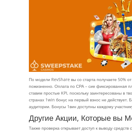
По модели RevShare вы со старта получаете 50% от
пожизненно. Оплата по СРА – сие фиксированная пл
ставим простые KPI, поскольку заинтересованы в т
странах 1win бонус на первый взнос не действует.
аудитории. Бонусы 1вин доступны каждому участнику
Другие Акции, Которые вы М
Также проверка открывает доступ к выводу средств 