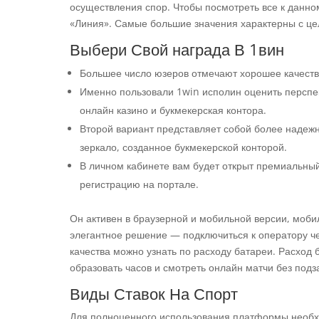
осуществления спор. Чтобы посмотреть все к данно
«Линия». Самые большие значения характерны с ц
Выбери Свой награда В 1вин
Большее число юзеров отмечают хорошее ка͏чество
Именно пользовали 1win исполин оценить перспе
онлайн казино и букмекерская контора.
Второй вариант представляет собой более надежн
зеркало, созданное букмекерской конторой.
В личном кабинете вам будет открыт премиальный 
регистрацию на портале.
Он активен в браузерной и мобильной версии, моб
элегантное решение — подключиться к оператору че
качества можно узнать по расходу батареи. Расход 
образовать часов и смотреть онлайн матчи без подз
Виды Ставок На Спорт
Для полноценного использования платформы необхо