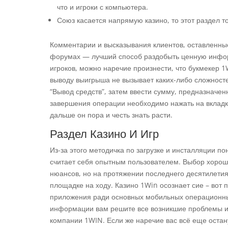
что и игроки с компьютера.
Союз касается напрямую казино, то этот раздел 
Комментарии и высказывания клиентов, оставленны
форумах — лучший способ раздобыть ценную информ
игроков, можно наречие произнести, что букмекер 
выводу выигрыша не вызывает каких-либо сложносте
“Вывод средств”, затем ввести сумму, предназначе
завершения операции необходимо нажать на вкладку 
дальше он пора и честь знать расти.
Раздел Казино И Игр
Из-за этого методичка по загрузке и инсталляции п
считает себя опытным пользователем. Выбор хорош
нюансов, но на протяжении последнего десятилетия
площадке на ходу. Казино 1Win осознает сие – во
приложения ради основных мобильных операционных
информации вам решите все возникшие проблемы 
компании 1WIN. Если же наречие вас всё еще остан