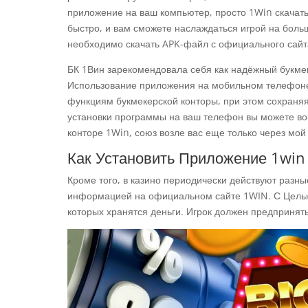
приложение на ваш компьютер, просто 1Win скачат
быстро, и вам сможете наслаждаться игрой на боль
необходимо скачать APK-файл с официального сайт
БК 1Вин зарекомендовала себя как надёжный букмек
Использование приложения на мобильном телефоне
функциям букмекерской конторы, при этом сохраняя
установки программы на ваш телефон вы можете вой
конторе 1Win, союз возле вас еще только через мой 
Как Установить Приложение 1win
Кроме того, в казино периодически действуют разн
информацией на официальном сайте 1WIN. С Целью 
которых хранятся деньги. Игрок должен предпринять