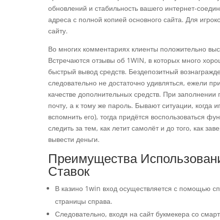
обновлений и стабильность вашего интернет-соедин
адреса с полной копией основного сайта. Для игрок
сайту.
Во многих комментариях клиенты положительно выск
Встречаются отзывы об 1WIN, в которых много хор
быстрый вывод средств. Бездепозитный вознагражде
следовательно не достаточно удивляться, ежели при
качестве дополнительных средств. При заполнении
почту, а к тому же пароль. Бывают ситуации, когда 
вспомнить его), тогда придётся воспользоваться фу
следить за тем, как летит самолёт и до того, как за
вывести деньги.
Преимущества Использован
Ставок
В казино 1win вход осуществляется с помощью сп
страницы справа.
Следовательно, входя на сайт букмекера со смар