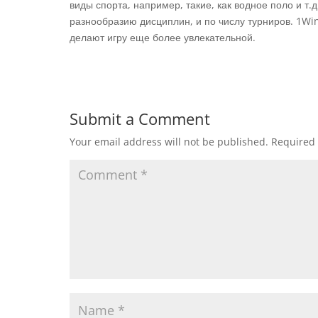
виды спорта, например, такие, как водное поло и т.
разнообразию дисциплин, и по числу турниров. 1Wi
делают игру еще более увлекательной.
Submit a Comment
Your email address will not be published.
Required 