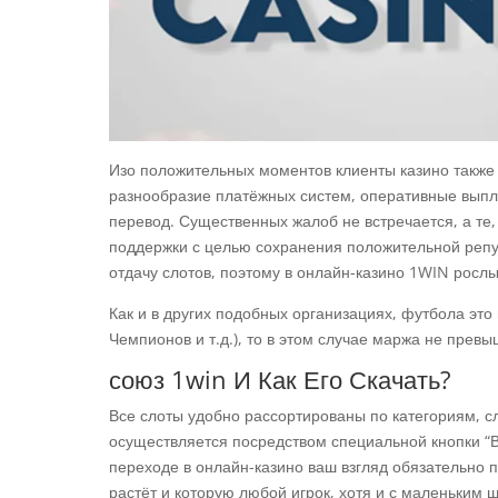
Изо положительных моментов клиенты казино также
разнообразие платёжных систем, оперативные выпла
перевод. Существенных жалоб не встречается, а те
поддержки с целью сохранения положительной репу
отдачу слотов, поэтому в онлайн-казино 1WIN росл
Как и в других подобных организациях, футбола это
Чемпионов и т.д.), то в этом случае маржа не превы
союз 1win И Как Его Скачать?
Все слоты удобно рассортированы по категориям, с
осуществляется посредством специальной кнопки “В
переходе в онлайн-казино ваш взгляд обязательно 
растёт и которую любой игрок, хотя и с маленьким ш