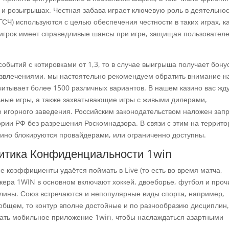
х и розыгрышах. Честная забава играет ключевую роль в деятельно
СЧ) используются с целью обеспечения честности в таких играх, к
й игрок имеет справедливые шансы при игре, защищая пользователе
событий с котировками от 1,3, то в случае выигрыша получает бону
звлечениями, мы настоятельно рекомендуем обратить внимание н
читывает более 1500 различных вариантов. В нашем казино вас жд
ьные игры, а также захватывающие игры с живыми дилерами,
 игорного заведения. Российским законодательством наложен зап
ории РФ без разрешения Роскомнадзора. В связи с этим на террито
зино блокируются провайдерами, или ограниченно доступны.
литика Конфиденциальности 1win
е коэффициенты удаётся поймать в Live (то есть во время матча,
екера 1WIN в основном включают хоккей, двоеборье, футбол и проч
ины. Союз встречаются и непопулярные виды спорта, например,
 в общем, то контур вполне достойные и по разнообразию дисциплин,
качать мобильное приложение 1win, чтобы наслаждаться азартными