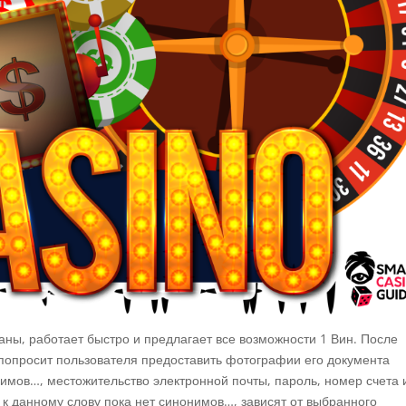
ны, работает быстро и предлагает все возможности 1 Вин. После
опросит пользователя предоставить фотографии его документа
имов…, местожительство электронной почты, пароль, номер счета и
к данному слову пока нет синонимов…, зависят от выбранного