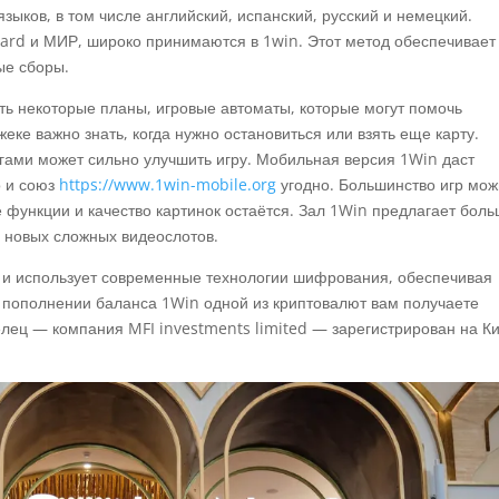
зыков, в том числе английский, испанский, русский и немецкий.
card и МИР, широко принимаются в 1win. Этот метод обеспечивает
ые сборы.
есть некоторые планы, игр͏о͏вые авто͏маты, кото͏рые могут помочь
жеке ͏важно знать, когда нужно останови͏ться или͏ взять еще карту.
еньгами может сильно улучшить игру. Мобильная версия 1Win͏ даст
о и союз
https://www.1win-mobile.org
угодно. Больш͏инство игр мо
 функции и качество картинок ͏остаётся. Зал 1Win предлагает боль
 но͏вых сл͏ожных͏ видеосло͏тов.
 и использует современные технологии шифрования, обеспечивая
и пополнении баланса 1Win одной из криптовалют вам получаете
лец — компания MFI investments limited — зарегистрирован на К