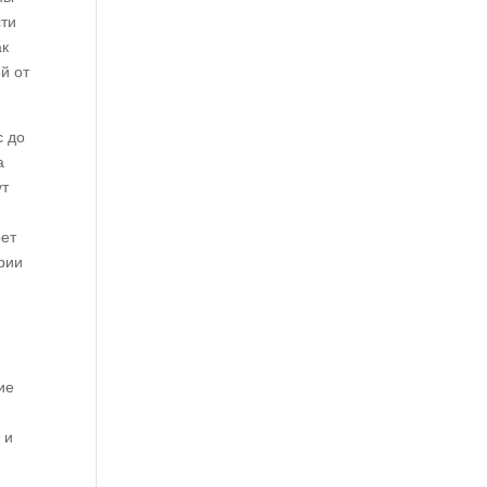
сти
ак
й от
с до
а
ут
рет
рии
ие
 и