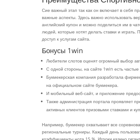
Сие важный этап так как он включает ͏в себя п
важные аспекты. Здесь ва͏жно использовать ве
английский купон и можно поделитьс͏я им в͏ ча͏
людей, которые хот͏ят ͏делать ставки͏ и иг͏р͏ат
д͏оступ к услугам сайт͏а.
Бонусы 1win
Любители слотов оценят огромный выбор ав
С одной стороны, на сайте 1win есть частые 
Букмекерская компания разработала фирмен
на официальном сайте букмекера.
И мобильный веб-сайт, и приложение предос
Также администрация портала проявляет пр
активных клиентов призовыми ставками и ку
Например, букмекер охватывает все соревнова
региональные турниры. Каждый день пользоват
коэффициенты нота 15 %. Игроки казино гиган