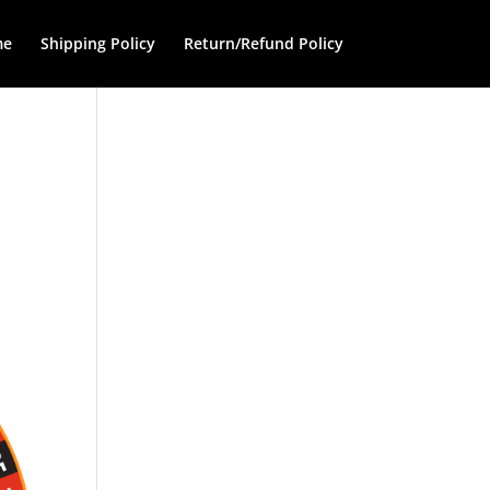
me
Shipping Policy
Return/Refund Policy