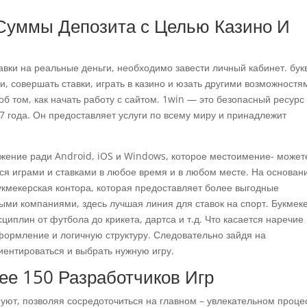
 Суммы Депозита с Целью Казино И
авки на реальные деньги, необходимо завести личный кабинет. бук
, совершать ставки, играть в казино и юзать другими возможностя
б том, как начать работу с сайтом. 1win — это безопасный ресурс
7 года. Он предоставляет услуги по всему миру и принадлежит
ожение ради Android, iOS и Windows, которое местоимение- может
ься играми и ставками в любое время и в любом месте. На основан
кмекерская контора, которая предоставляет более выгодные
ыми компаниями, здесь лучшая линия для ставок на спорт. Букмек
иплин от футбола до крикета, дартса и т.д. Что касается наречие
оформление и логичную структуру. Следовательно зайдя на
ентироваться и выбрать нужную игру.
ее 150 Разработчиков Игр
уют, позволяя сосредоточиться на главном – увлекательном проце