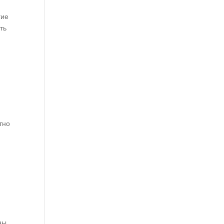
гие
ть
тно
ны