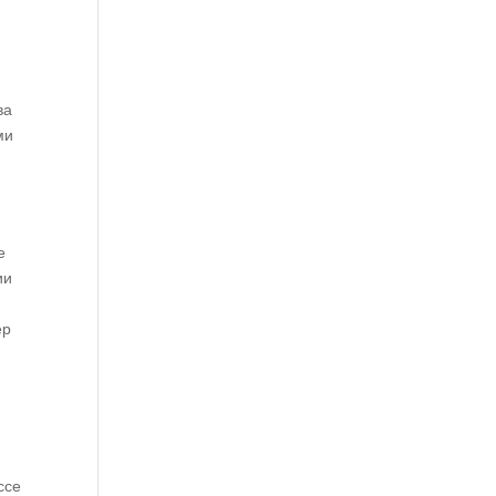
ва
ми
е
ии
ер
ссе