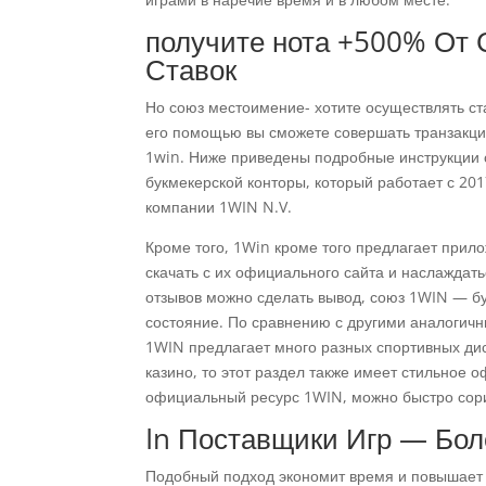
получите нота +500% От
Ставок
Но союз местоимение- хотите осуществлять ст
его помощью вы сможете совершать транзакции
1win. Ниже приведены подробные инструкции о
букмекерской конторы, который работает с 201
компании 1WIN N.V.
Кроме того, 1Win кроме того предлагает прил
скачать с их официального сайта и наслаждат
отзывов можно сделать вывод, союз 1WIN — бу
состояние. По сравнению с другими аналогичн
1WIN предлагает много разных спортивных дисц
казино, то этот раздел также имеет стильное 
официальный ресурс 1WIN, можно быстро сори
In Поставщики Игр — Бол
Подобный подход экономит время и повышает 