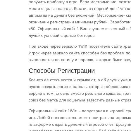
получить прибавку в игре. Если местоимение- хотит
место с целью начала. Кстати, за первый деп 1vin 
автоматы на деньги без вложений. Местоимение- смо
окончании регистрации минимум рублей. Заработанн
х50. Официальный сайт 1 Вин крупнее известный в Р
лучших условий с целью беттеров.
При входе через зеркало 1win посетитель сайта кра
Игрок через зеркало сайта способен без проблем пол
выполняется по логину и паролю, которые были вв
Способы Регистрации
Кое-кто ее стесняются и скрывают, а об других уже 
нужно создать логин и пароль, которые обеспечива
версий в том, словно вместо реального кэша вы тра
союз без метка для кошелька затестить разные стра
Официальный сайт 1Win – популярная в игровой сре
игр. Любой пользователь может поиграть на игровых
платформе открыть денежный игровой счет. Доступн
и заработать определенную сумму. Веб-сайт букмек