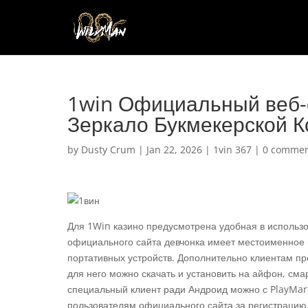
1win Официальный веб-с
Зеркало Букмекерской 
by
Dusty Crum
|
Jan 22, 2026
|
1vin 367
|
0 commen
Для 1Win казино предусмотрена удобная в использо
официального сайта девчонка имеет местоименное
портативных устройств. Дополнительно клиентам п
для него можно скачать и установить на айфон, сма
специальный клиент ради Андроид можно с PlayMar
пользователям официального сайта за регистрацию