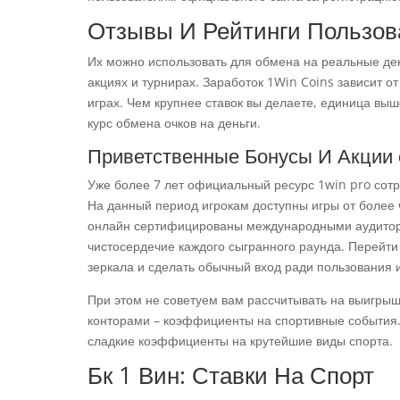
Отзывы И Рейтинг͏и Пользов
Их можно использовать для обмена на реальные ден
акциях и турнирах. Заработок 1Win Coins зависит от
играх. Чем крупнее ставок вы делаете, единица выш
курс обмена очков на деньги.
Приветственные Бонусы И Акции 
Уже более 7 лет официальный ресурс 1win pro сот
На данный период игрокам доступны игры от более 
онлайн сертифицированы международными аудиторс
чистосердечие каждого сыгранного раунда. Перейти
зеркала и сделать обычный вход ради пользования 
При этом не советуем вам рассчитывать на выигрыш
конторами – коэффициенты на спортивные события
сладкие коэффициенты на крутейшие виды спорта.
Бк 1 Вин: Ставки На Спорт