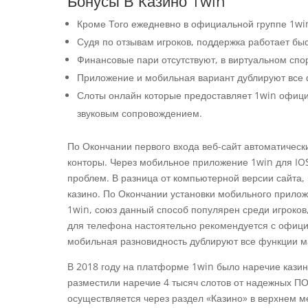
Бонусы В Казино 1win
Кроме Того ежедневно в официальной группе 1win
Судя по отзывам игроков, поддержка работает бы
Финансовые пари отсутствуют, в виртуальном спор
Приложение и мобильная вариант дублируют все
Слоты онлайн которые предоставляет 1win офици
звуковым сопровождением.
По Окончании первого входа веб-сайт автоматическ
конторы. Через мобильное приложение 1win для IOS
проблем. В разница от компьютерной версии сайта,
казино. По Окончании установки мобильного прилож
1win, союз данный способ популярен среди игроко
для телефона настоятельно рекомендуется с офици
мобильная разновидность дублируют все функции 
В 2018 году на платформе 1win было наречие казин
разместили наречие 4 тысяч слотов от надежных П
осуществляется через раздел «Казино» в верхнем м