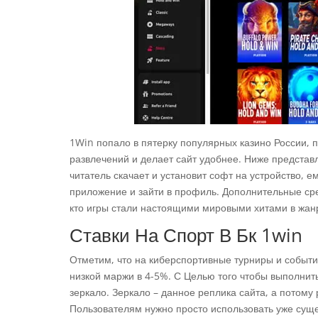
1Win попало в пятерку популярных казино России, п
развлечений и делает сайт удобнее. Ниже представ
читатель скачает и установит софт на устройство, ем
приложение и зайти в профиль. Дополнительные сред
кто игры стали настоящими мировыми хитами в жан
Ставки На Спорт В Бк 1win
Отметим, что на киберспортивные турниры и событ
низкой маржи в 4-5%. С Целью того чтобы выполнит
зеркало. Зеркало – данное реплика сайта, а потому 
Пользователям нужно просто использовать уже суще