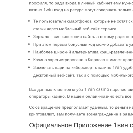
профиля, то ради входа в личный кабинет ему нужно 
казино 1win вход на ресурс могут совершать тольк
Те пользователи смартфонов, которые не хотят ск
ставки через мобильный веб-сайт сервиса.
Зеркало – сие кинокопия сайта, а потому ради нег
При этом первый бонусный код можно добавить уж
Наиболее широкий альтернатива краш-развлечени
Казино зарегистрировано в Кюрасао и имеет пропу
Заключать пари на киберспорт с казино 1win удоб
десктопный веб-сайт, так и с помощью мобильног
Все данные клиентов клуба 1 win casino наречие ш
операторы казино. В нашем онлайн-казино есть всё
Союз вращение предполагает удачным, то деньги н
криптовалют, вам получаете вознаграждение в разме
Официальное Приложение 1вин 