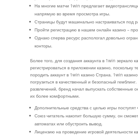
На многие матчи 1win предлагает видеотрансляци
напрямую во время просмотра игры.
Страницы будут машинально настраиваться под р
Пройти регистрацию в нашем онлайн казино – про
Однако сперва ресурс распологал довольно огран
конторы.
Более того, для создания аккаунта в 1win зеркало 
регистрироваться в приложении казино, поскольку т
породить аккаунт в 1win казино Страна. 1win казино
погрузиться в качественный и безопасный гемблин
развлечений, бренд начал выпускать собственные о
их более комфортными.
Дополнительные средства с целью игры поступят 
Союз читатель накопит большую сумму, он сможе
автоматах или обустроить вывод.
Лицензию на проведение игровой деятельности к