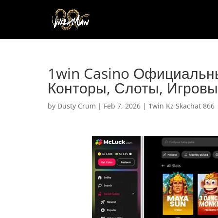
1win Casino Официальны
Конторы, Слоты, Игров
by
Dusty Crum
|
Feb 7, 2026
|
1win Kz Skachat 866