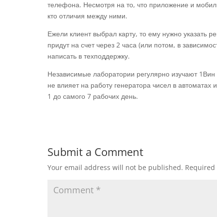
телефона. Несмотря на то, что приложение и мобил
кто отличия между ними.
Ежели клиент выбрал карту, то ему нужно указать рек
придут на счет через 2 часа (или потом, в зависимос
написать в техподдержку.
Независимые лаборатории регулярно изучают 1Вин и
не влияет на работу генератора чисел в автоматах
1 до самого 7 рабочих день.
Submit a Comment
Your email address will not be published.
Required 