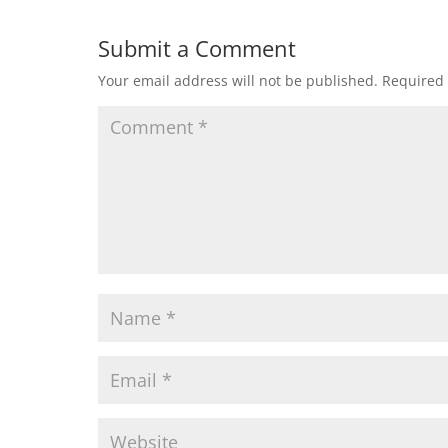
Submit a Comment
Your email address will not be published.
Required 