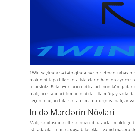
1Win saytında və tətbiqində hər bir idman sahəsini
məlumat tapa bilərsiniz. Matçların həm də ayrıca səh
bilərsiniz. Belə oyunların nəticələri mümkün qədər
matçları standart idman matçları ilə müqayisədə da
seçimini üçün bilərsiniz, eləcə də keçmiş matçlar və 
In-də Mərclərin Növləri
Matç səhifəsində elliklə mövcud bazarların olduğu bi
istifadəçilərin mərc qoya biləcəkləri vahid macəra 