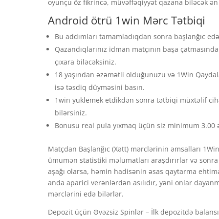
oyunçu öz fikrincə, müvəffəqiyyət qazana biləcək ən
Android ötrü 1win Mərc Tətbiqi
Bu addımları tamamladıqdan sonra başlanğıc edəcə
Qazandıqlarınız idman matçının başa çatmasından 
çıxara biləcəksiniz.
18 yaşından əzəmətli olduğunuzu və 1Win Qaydalar 
isə təsdiq düyməsini basın.
1win yuklemek etdikdən sonra tətbiqi müxtəlif ciha
bilərsiniz.
Bonusu real pula yıxmaq üçün siz minimum 3.00 əm
Matçdan Başlanğıc (Xətt) mərclərinin əmsalları 1Win i
ümumən statistiki məlumatları araşdırırlar və sonra 
aşağı olarsa, həmin hadisənin əsas qaytarma ehtim
anda aparici verənlərdən asılıdır, yəni onlar dayanma
mərclərini edə bilərlər.
Depozit üçün Əvəzsiz Spinlər – İlk depozitdə balansı