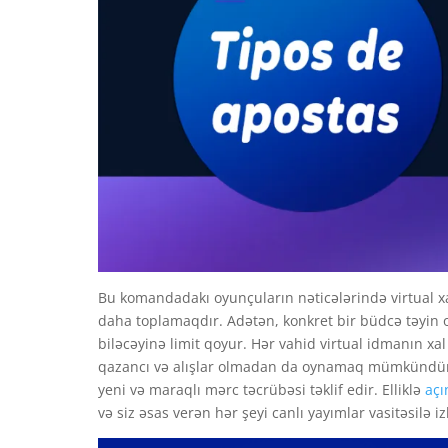
Bu komandadakı oyunçuların nəticələrində virtual x
daha toplamaqdır. Adətən, konkret bir büdcə təyin 
biləcəyinə limit qoyur. Hər vahid virtual idmanın xa
qazancı və alışlar olmadan da oynamaq mümkündür.
yeni və maraqlı mərc təcrübəsi təklif edir. Elliklə
açı
və siz əsas verən hər şeyi canlı yayımlar vasitəsilə izl