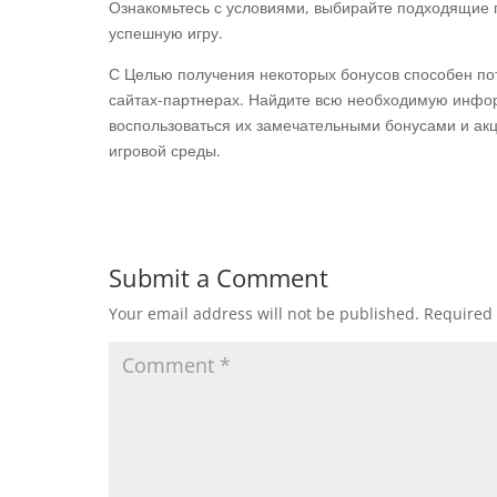
Ознакомьтесь с условиями, выбирайте подходящие 
успешную игру.
С Целью получения некоторых бонусов способен пот
сайтах-партнерах. Найдите всю необходимую инфор
воспользоваться их замечательными бонусами и акц
игровой среды.
Submit a Comment
Your email address will not be published.
Required 