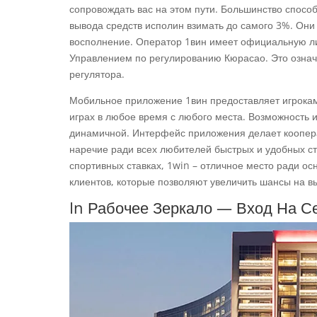
сопровождать вас на этом пути. Большинство спосо
вывода средств исполин взимать до самого 3%. Они
восполнение. Оператор 1вин имеет официальную л
Управлением по регулированию Кюрасао. Это означа
регулятора.
Мобильное приложение 1вин предоставляет игрокам 
играх в любое время с любого места. Возможность 
динамичной. Интерфейс приложения делает коопер
наречие ради всех любителей быстрых и удобных ст
спортивных ставках, 1win – отличное место ради ос
клиентов, которые позволяют увеличить шансы на 
In Рабочее Зеркало — Вход На С