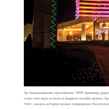
За перекачивание приложения 1WIN букмекер дарит 
спорт или игры в слоты в разделе онлайн-казино.
1win, скачать которое можно совершенно бесплатн