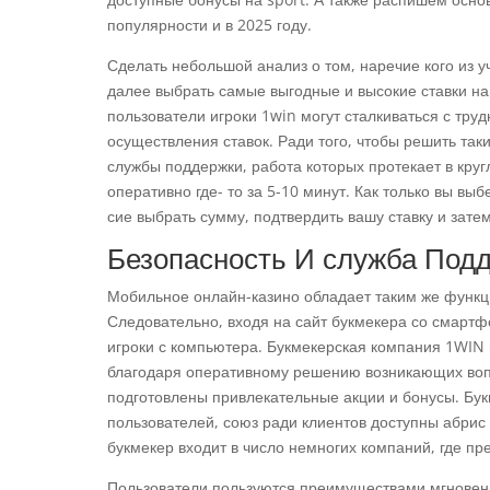
популярности и в 2025 году.
Сделать небольшой анализ о том, наречие кого из уч
далее выбрать самые выгодные и высокие ставки на
пользователи игроки 1win могут сталкиваться с тру
осуществления ставок. Ради того, чтобы решить так
службы поддержки, работа которых протекает в кру
оперативно где- то за 5-10 минут. Как только вы вы
сие выбрать сумму, подтвердить вашу ставку и затем
Безопасность И служба Под
Мобильное онлайн-казино обладает таким же функц
Следовательно, входя на сайт букмекера со смартф
игроки с компьютера. Букмекерская компания 1WIN 
благодаря оперативному решению возникающих вопр
подготовлены привлекательные акции и бонусы. Бу
пользователей, союз ради клиентов доступны абрис
букмекер входит в число немногих компаний, где п
Пользователи пользуются преимуществами мгновенн