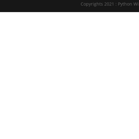
Copyrights 2021 : Python W