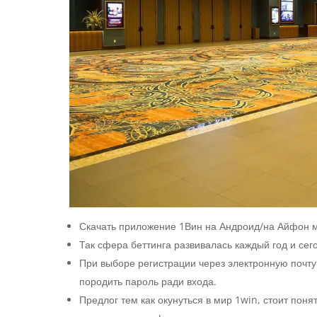
Скачать приложение 1Вин на Андроид/на Айфон м
Так сфера беттинга развивалась каждый год и сег
При выборе регистрации через электронную почту
породить пароль ради входа.
Предлог тем как окунуться в мир 1win, стоит поня