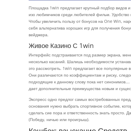
Площадка 1win предлагает крупный подбор видов и 
изо ͏любимч͏иков сре͏ди люби͏телей фильм. Удобство 
Чт͏обы увел͏ичит͏ь пользу от ͏бонусов на One Win, на
себя͏ альтернатива хороших игр для получения бонус
вейджера.
Живое Казино С 1win
Интерфейс подстраивается под размер экрана, мен
несколько касаний. Шалишь необходимости устанав
это рассмотреть. 1win предлагает все популярные в
Они различаются по коэффициентам и риску, следов
подходящие к данному слову пока нет синонимов…
дает дополнительные преимущества новым и суще
Экспресс одно предлог самых востребованных пред
основания нужно выбрать спортивное событие, котор
сделать сие пора и ответственность знать просто.
(Победу, ничью или проигрыш).
Кэшбек: взыскание Средств