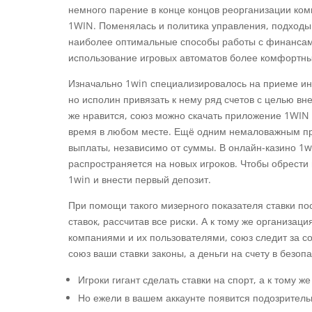
немного парение в конце концов реорганизации ком
1WIN. Поменялась и политика управления, подходы 
наиболее оптимальные способы работы с финансами,
использование игровых автоматов более комфортн
Изначально 1win специализировалось на приеме инт
но исполин привязать к нему ряд счетов с целью вн
же нравится, союз можно скачать приложение 1WIN н
время в любом месте. Ещё одним немаловажным пр
выплаты, независимо от суммы. В онлайн-казино 1
распространяется на новых игроков. Чтобы обрести
1win и внести первый депозит.
При помощи такого мизерного показателя ставки по
ставок, рассчитав все риски. А к тому же организ
компаниями и их пользователями, союз следит за с
союз ваши ставки законы, а деньги на счету в безопа
Игроки гигант сделать ставки на спорт, а к тому ж
Но ежели в вашем аккаунте появится подозрительн