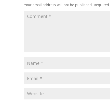
Your email address will not be published.
Required 