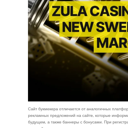
Сайт букмекера отличается от аналогичных платфор
рекламных предложений на сайте, которые информи
будущем, а также баннеры с бонусами. При регистра