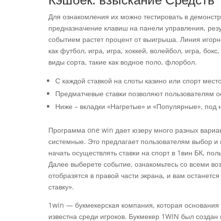
Для ознакомления их можно тестировать в демонст
предназначение клавиш на панели управления, рез
событием растет процент от выигрыша. Линия игор
как футбол, игра, игра, хоккей, волейбол, игра, бокс
виды сорта, такие как водное поло, флорбол.
С каждой ставкой на слоты казино или спорт мес
Предматчевые ставки позволяют пользователям ос
Ниже – вкладки «Нагретые» и «Популярные», под н
П͏рогра͏мма one win͏ дает юзер͏у много разных вариан
системные. Эт͏о предлагает пользователям выбор͏ и ш
начать осуществлять ставки на спорт в 1вин БК, по
Далее выберете событие, ознакомьтесь со всеми во
отобразятся в правой части экрана, и вам останетс
ставку».
1win — букмекерская компания, которая основания 
известна среди игроков. Букмекер 1WIN был создан в