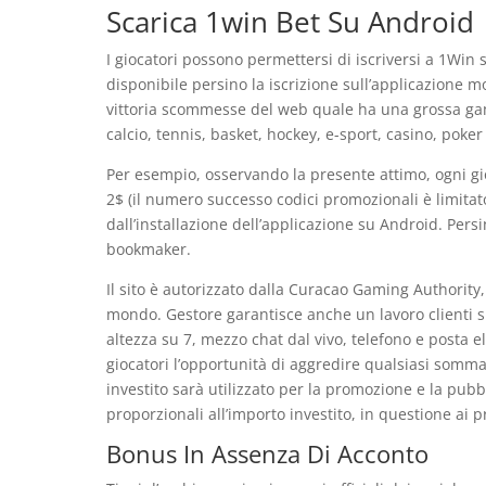
Scarica 1win Bet Su Android
I giocatori possono permettersi di iscriversi a 1Win 
disponibile persino la iscrizione sull’applicazione m
vittoria scommesse del web quale ha una grossa gamm
calcio, tennis, basket, hockey, e-sport, casino, poker
Per esempio, osservando la presente attimo, ogni gi
2$ (il numero successo codici promozionali è limitat
dall’installazione dell’applicazione su Android. Persi
bookmaker.
Il sito è autorizzato dalla Curacao Gaming Authority
mondo. Gestore garantisce anche un lavoro clienti spe
altezza su 7, mezzo chat dal vivo, telefono e posta e
giocatori l’opportunità di aggredire qualsiasi somma v
investito sarà utilizzato per la promozione e la pubb
proporzionali all’importo investito, in questione ai pr
Bonus In Assenza Di Acconto