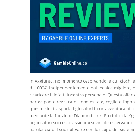
In Aggiunta, nel momento osservando la cui giochi a
di 1000€. Indipendentemente dal tecnica migliore, è 
ricaricare il infatti incontro personale. Questa offer
partecipante registrato – non esitate, cogliete l’oppo
questo slot trasporta i giocatori in un’avventura afr
mediante la funzione Diamond Link. Prodotto da Ygg
ai giocatori successo assicurarsi vincite osservand
ha rilasciato il suo software con lo scopo di i siste