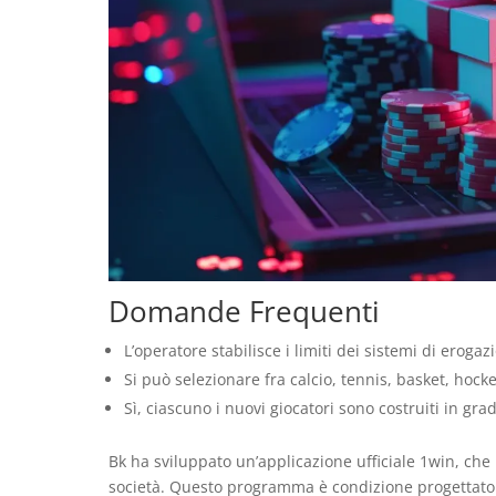
Domande Frequenti
L’operatore stabilisce i limiti dei sistemi di erog
Si può selezionare fra calcio, tennis, basket, hocke
Sì, ciascuno i nuovi giocatori sono costruiti in g
Bk ha sviluppato un’applicazione ufficiale 1win, che 
società. Questo programma è condizione progettato a