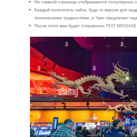
На главной странице отображаются популярные с
Каждый посетитель сайта, будь то версия для анд
техническими трудностями, и 1вин предлагает н
После этого вам будет отправлено TEXT MESSAGE 