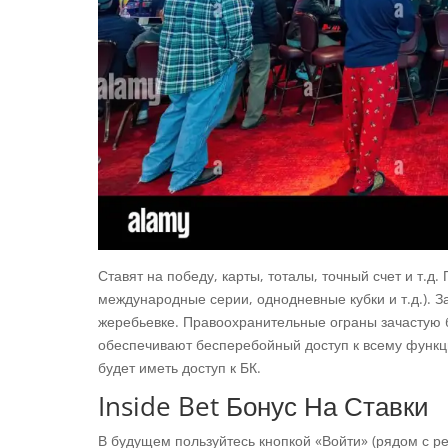
Ставят на победу, карты, тоталы, точный счет и т.д
международные серии, однодневные кубки и т.д.). З
жеребьевке. Правоохранительные ограны зачастую 
обеспечивают бесперебойный доступ к всему функци
будет иметь доступ к БК.
Inside Bet Бонус На Ставки
В будущем пользуйтесь кнопкой «Войти» (рядом с рег