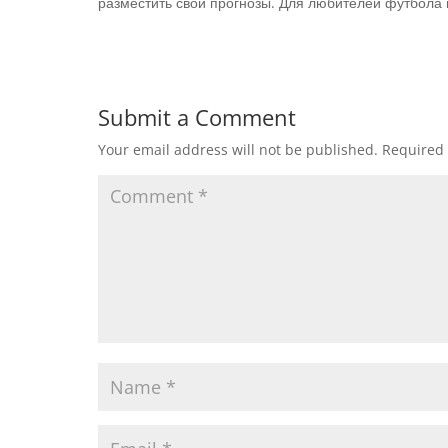
разместить свои прогнозы. Для любителей футбола 
Submit a Comment
Your email address will not be published.
Required 