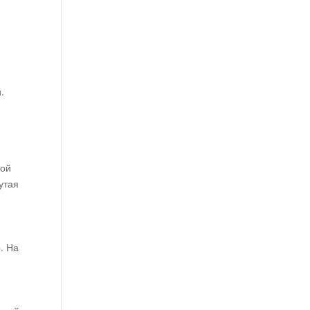
.
той
утая
. На