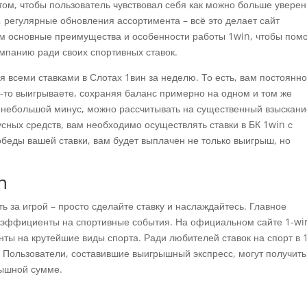
 том, чтобы пользователь чувствовал себя как можно больше уверен
 регулярные обновления ассортимента – всё это делает сайт
им основные преимущества и особенности работы 1win, чтобы пом
омпанию ради своих спортивных ставок.
 всеми ставками в Слотах 1вин за неделю. То есть, вам постоянн
то-то выигрываете, сохраняя баланс примерно на одном и том же
и небольшой минус, можно рассчитывать на существенный взыскан
сных средств, вам необходимо осуществлять ставки в БК 1win с
беды вашей ставки, вам будет выплачен не только выигрыш, но
n
ь за игрой – просто сделайте ставку и наслаждайтесь. Главное
оэффициенты на спортивные события. На официальном сайте 1-wi
ты на крутейшие виды спорта. Ради любителей ставок на спорт в 
 Пользователи, составившие выигрышный экспресс, могут получить
рышной сумме.