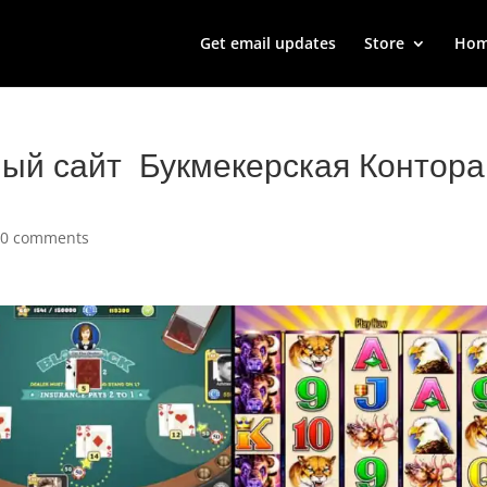
Get email updates
Store
Ho
й сайт ️ Букмекерская Контора
|
0 comments