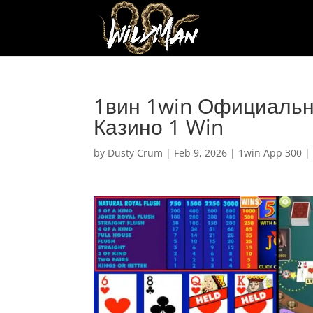
1вин 1win Официальны
Казино 1 Win
by
Dusty Crum
|
Feb 9, 2026
|
1win App 300