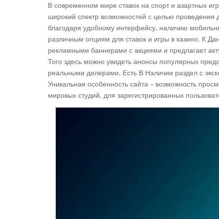
В современном мире ставок на спорт и азартных иг
широкий спектр возможностей с целью проведения до
благодаря удобному интерфейсу, наличию мобильны
различным опциям для ставок и игры в казино. К 
рекламными баннерами с акциями и предлагает акт
Того здесь можно увидеть анонсы популярных предст
реальными дилерами. Есть В Наличии раздел с экскл
Уникальная особенность сайта – возможность прос
мировых студий, для зарегистрированных пользоват