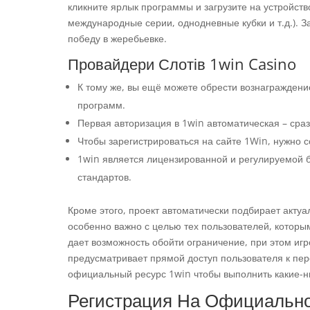
кликните ярлык программы и загрузите на устройств
международные серии, однодневные кубки и т.д.). 
победу в жеребьевке.
Провайдери Слотів 1win Casino
К тому же, вы ещё можете обрести вознаграждени
программ.
Первая авторизация в 1win автоматическая – сраз
Чтобы зарегистрироваться на сайте 1Win, нужно 
1win является лицензированной и регулируемой б
стандартов.
Кроме этого, проект автоматически подбирает актуал
особенно важно с целью тех пользователей, котор
дает возможность обойти ограничение, при этом игр
предусматривает прямой доступ пользователя к пер
официальный ресурс 1win чтобы выполнить какие-н
Регистрация На Официально