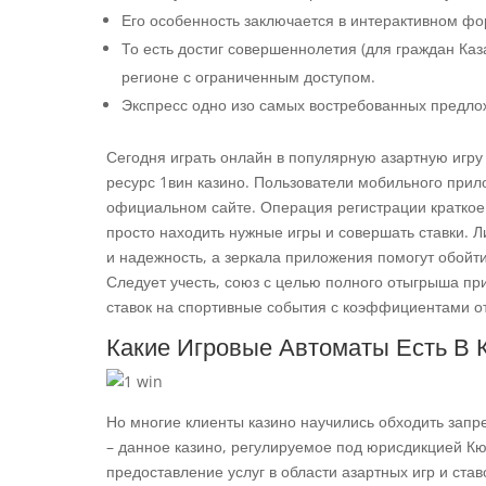
Его особенность заключается в интерактивном фо
То есть достиг совершеннолетия (для граждан Каза
регионе с ограниченным доступом.
Экспресс одно изо самых востребованных предло
Сегодня играть онлайн в популярную азартную игру
ресурс 1вин казино. Пользователи мобильного прил
официальном сайте. Операция регистрации краткое
просто находить нужные игры и совершать ставки. 
и надежность, а зеркала приложения помогут обойт
Следует учесть, союз с целью полного отыгрыша пр
ставок на спортивные события с коэффициентами от
Какие Игровые Автоматы Есть В 
Но многие клиенты казино научились обходить запр
– данное казино, регулируемое под юрисдикцией Кю
предоставление услуг в области азартных игр и ста