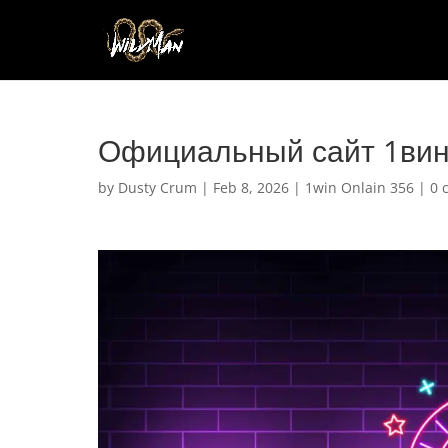
Официальный сайт 1ви
by
Dusty Crum
|
Feb 8, 2026
|
1win Onlain 356
|
0 