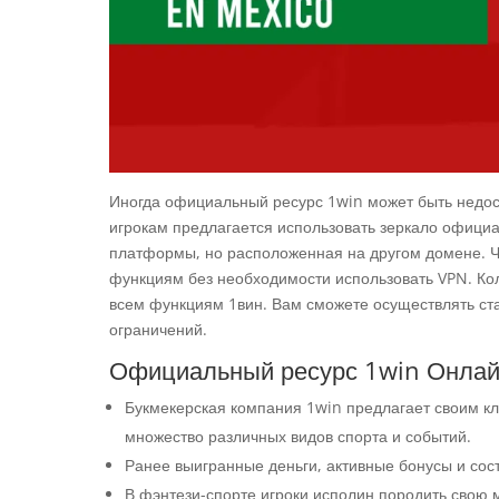
Иногда официальный ресурс 1win может быть недосту
игрокам предлагается использовать зеркало официа
платформы, но расположенная на другом домене. Ч
функциям без необходимости использовать VPN. Кол
всем функциям 1вин. Вам сможете осуществлять став
ограничений.
Официальный ресурс 1win Онлайн
Букмекерская компания 1win предлагает своим кл
множество различных видов спорта и событий.
Ранее выигранные деньги, активные бонусы и сос
В фэнтези-спорте игроки исполин породить свою 