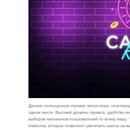
Данное полноценная игровая экосистема, сочетающая
одном месте. Высокий уровень сервиса, удобство и
выбором миллионов пользователей по всему миру. 
клиентов, которые позволяют увеличить шансы на 