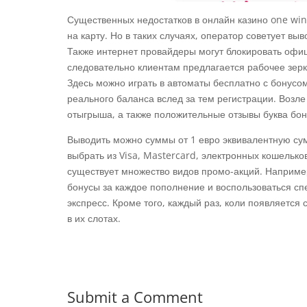
Существенных недостатков в онлайн казино one wi
на карту. Но в таких случаях, оператор советует в
Также интернет провайдеры могут блокировать офи
следовательно клиентам предлагается рабочее зерка
Здесь можно играть в автоматы бесплатно с бонусом 
реального баланса вслед за тем регистрации. Возл
отыгрыша, а также положительные отзывы буква бон
Выводить можно суммы от 1 евро эквивалентную су
выбрать из Visa, Mastercard, электронных кошелько
существует множество видов промо-акций. Наприме
бонусы за каждое пополнение и воспользоваться с
экспресс. Кроме того, каждый раз, коли появляется
в их слотах.
Submit a Comment