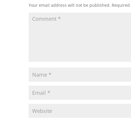
Your email address will not be published.
Required 