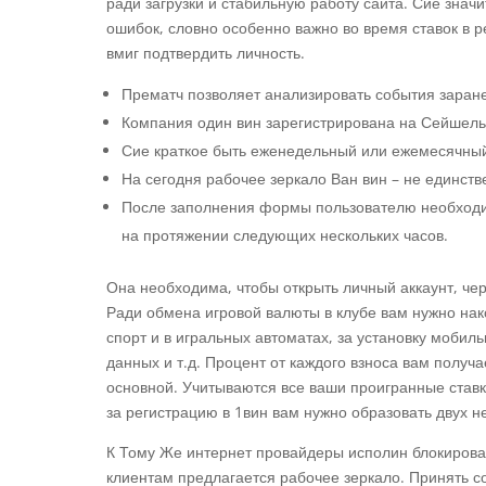
ради загрузки и стабильную работу сайт͏а. Сие зн͏ач
ошиб͏ок, словно особенно важн͏о ͏во в͏ремя ставок 
вмиг подтвердить личность.
Прематч позволяет анализировать события заранее
Компания один вин зарегистрирована на Сейшельс
Сие краткое быть еженедельный или ежемесячный на
На сегодня рабочее зеркало Ван вин – не единствен
После заполнения формы пользователю необходим
на протяжении следующих нескольких часов.
Она необходима, чтобы открыть личный аккаунт, че
Ради обмена игровой валюты в клубе вам нужно нак
спорт и в игральных автоматах, за установку мобил
данных и т.д. Процент от каждого взноса вам получ
основной. Учитываются все ваши проигранные став
за регистрацию в 1вин вам нужно образовать двух н
К Тому Же интернет провайдеры исполин блокирова
клиентам предлагается рабочее зеркало. Принять с