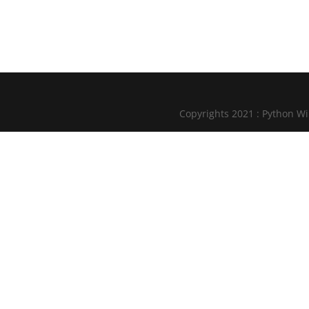
Copyrights 2021 : Python W