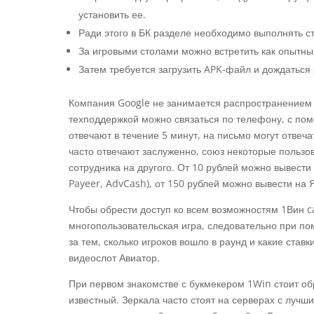
установить ее.
Ради этого в БК разделе необходимо выполнять с
За игровыми столами можно встретить как опытных
Затем требуется загрузить APK-файл и дождаться
Компания Google не занимается распространением 
техподдержкой можно связаться по телефону, с помо
отвечают в течение 5 минут, на письмо могут отвеча
часто отвечают заслуженно, союз некоторые пользо
сотрудника на другого. От 10 рублей можно вывест
Payeer, AdvCash), от 150 рублей можно вывести на 
Чтобы обрести доступ ко всем возможностям 1Вин casi
многопользовательская игра, следовательно при п
за тем, сколько игроков вошло в раунд и какие став
видеослот Авиатор.
При первом знакомстве с букмекером 1Win стоит об
известный. Зеркала часто стоят на серве͏рах с луч