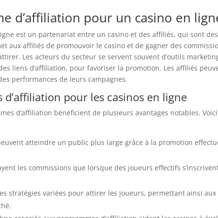
 d’affiliation pour un casino en lign
gne est un partenariat entre un casino et des affiliés, qui sont de
et aux affiliés de promouvoir le casino et de gagner des commissi
ttirer. Les acteurs du secteur se servent souvent d’outils marketin
es liens d’affiliation, pour favoriser la promotion. Les affiliés peuv
n des performances de leurs campagnes.
’affiliation pour les casinos en ligne
es d’affiliation bénéficient de plusieurs avantages notables. Voici
euvent atteindre un public plus large grâce à la promotion effect
yent les commissions que lorsque des joueurs effectifs s’inscrivent
 des stratégies variées pour attirer les joueurs, permettant ainsi aux
ché.