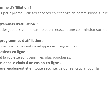
amme d’affiliation ?
liés pour promouvoir ses services en échange de commissions sur le
rammes d’affiliation ?
t des joueurs vers le casino et en recevant une commission sur leu
 programmes d’affiliation ?
x casinos fiables ont développé ces programmes.
casinos en ligne ?
et la roulette sont parmi les plus populaires.
n dans le choix d’un casino en ligne ?
re légalement et en toute sécurité, ce qui est crucial pour la