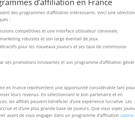
grammes d’affiliation en France
ent des programmes d’affiliation intéressants. Voici une sélectio
ques :
sions compétitives et une interface utilisateur conviviale.
marketing robustes et son large éventail de jeux.
attractifs pour les nouveaux joueurs et ses taux de commission
 par ses promotions innovantes et son programme d’affiliation géné
igne en France représentent une opportunité considérable tant pour
miser leurs revenus. En sélectionnant le bon partenaire et en
s, les affiliés peuvent bénéficier d’une expérience lucrative. Les
té accrue et d’une plus grande base de joueurs. Que vous soyez joue
ormer avant de vous engager dans un programme d’affiliation
casino