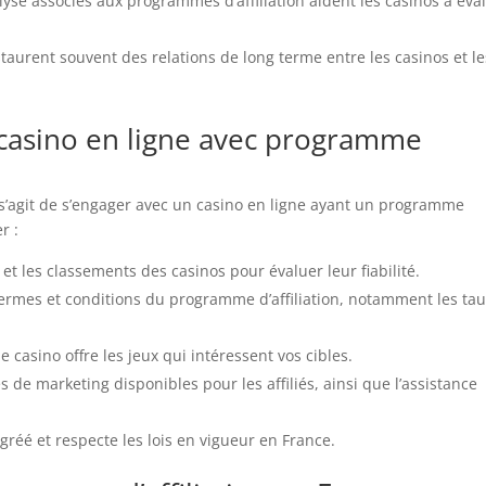
lyse associés aux programmes d’affiliation aident les casinos à éva
urent souvent des relations de long terme entre les casinos et le
casino en ligne avec programme
’il s’agit de s’engager avec un casino en ligne ayant un programme
r :
s et les classements des casinos pour évaluer leur fiabilité.
termes et conditions du programme d’affiliation, notamment les ta
 casino offre les jeux qui intéressent vos cibles.
de marketing disponibles pour les affiliés, ainsi que l’assistance
agréé et respecte les lois en vigueur en France.