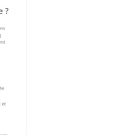
e ?
s
ons
g
ent
uée
 et