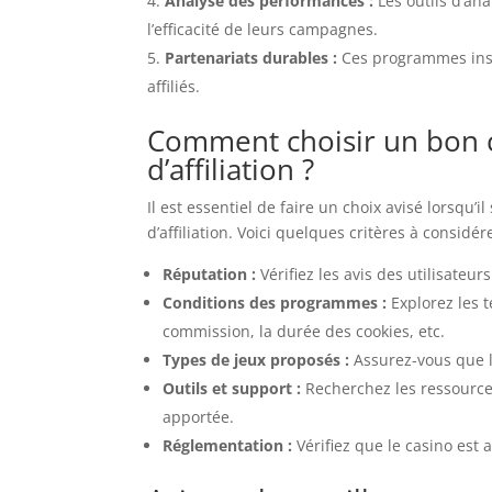
Analyse des performances :
Les outils d’ana
l’efficacité de leurs campagnes.
Partenariats durables :
Ces programmes insta
affiliés.
Comment choisir un bon 
d’affiliation ?
Il est essentiel de faire un choix avisé lorsqu
d’affiliation. Voici quelques critères à considére
Réputation :
Vérifiez les avis des utilisateur
Conditions des programmes :
Explorez les 
commission, la durée des cookies, etc.
Types de jeux proposés :
Assurez-vous que le
Outils et support :
Recherchez les ressources 
apportée.
Réglementation :
Vérifiez que le casino est 