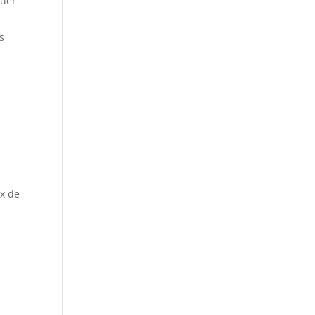
luer
s
ux de